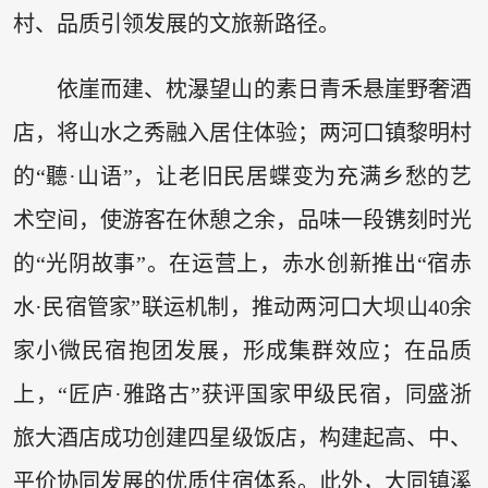
村、品质引领发展的文旅新路径。
依崖而建、枕瀑望山的素日青禾悬崖野奢酒
店，将山水之秀融入居住体验；两河口镇黎明村
的“聽·山语”，让老旧民居蝶变为充满乡愁的艺
术空间，使游客在休憩之余，品味一段镌刻时光
的“光阴故事”。在运营上，赤水创新推出“宿赤
水·民宿管家”联运机制，推动两河口大坝山40余
家小微民宿抱团发展，形成集群效应；在品质
上，“匠庐·雅路古”获评国家甲级民宿，同盛浙
旅大酒店成功创建四星级饭店，构建起高、中、
平价协同发展的优质住宿体系。此外，大同镇溪