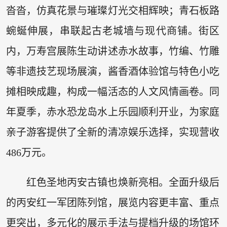
沓沓，仿真花景与璀璨灯光交相辉映；青石板路
蜿蜒伸展，串联起古老城墙与现代商铺。街区
内，万寿宫展陈生动讲述赤水故事，竹编、竹雕
等非遗技艺现场展演，酱香酒体验馆与特色小吃
摊相映成趣，构成一幅活态的人文风情画卷。同
年夏季，赤水恐龙岛水上乐园顺利开业，为家庭
亲子游客提供了全新的清凉娱乐选择，实现营收
486万元。
红色圣地丙安古镇也焕新亮相。全面升级后
的丙安红一军团陈列馆，展览内容更丰富、重点
更突出，多元化的展示手法与提档升级的场馆环