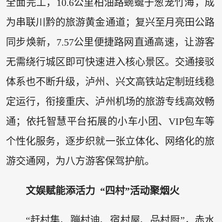
全面完工，10.6公里柏油路蜿蜒于葱茏竹海，成
为串联川黔的旅游黄金通道；复兴至月亮田公路
同步焕新，7.57公里便捷路网直通高速，让游客
无需绕行城区即可快速进入核心景区。交通接驳
体系也不断升级，泸州、兴文高铁站定制班线稳
定运行，衔接重庆、泸州机场的旅游专线高效畅
通；依托智慧平台拓展的小车小团、VIP包车等
个性化服务，逐步织就一张立体化、网络化的旅
游交通网，为八方游客保驾护航。
文娱赋能添活力 “四村”活动聚烟火
“赶村集、蹦村迪、宿村屋、品村厨”，赤水