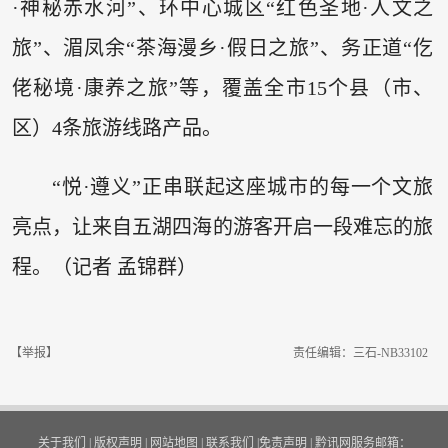
·神秘赤水河”、环中心城区“红色圣地·人文之
旅”、湄凤余“茶海漫乡·假日之旅”、务正道“仡
佬秘境·康养之旅”等，覆盖全市15个县（市、
区）4条旅游线路产品。
“悦·遵义”正串联起这座城市的每一个文旅
亮点，让来自五湖四海的游客开启一段难忘的旅
程。（记者 孟锦群）
【举报】
责任编辑：三石-NB33102
关于我们
|
版权声明
|
网站地图
|
联系我们
|
免责声明
|
黔讯网服务邮箱：