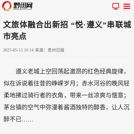
文旅体融合出新招 “悦·遵义”串联城
市亮点
2025-05-13 10:14
来源：贵州日报
遵义老城上空回荡起激昂的红色经典旋律，
似在诉说着往昔的峥嵘岁月；赤水河谷的晚风轻
柔地拂过骑行者的衣角，带来一丝凉爽与惬意；
茅台镇的空气中弥漫着酱酒独特的醇香，让人沉
醉不已……