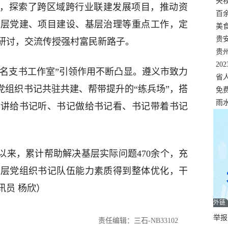
错
央
”，探索了跨区域跨行业联建发展项目，推动资
温
百
基层党建、项目建设、基层治理等重点工作，定
正式
美
两
贵
研讨，交流传授强村富民新路子。
贵
名
20
，“名支书工作室”引领作用不断凸显。遵义市致力
色
省
党组织书记共驻共建、帮带提升的“练兵场”，搭
资
免
展，
雨
记讲给书记听、书记做给书记看、书记带着书记
以来，累计帮助解决基层实际问题470余个，充
基层党组织书记队伍能力素质得到整体优化，干
讯员 杨欣）
外链
举报邮
责任编辑：三石-NB33102