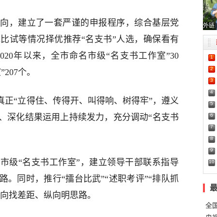
向，建立了一套严谨的申报程序，综合基层党
外链
比试等情况择优推荐“名支书”人选，确保看有
20年以来，全市命名市级“名支书工作室”30
1
2
207个。
3
4
真正“立得住、传得开、叫得响、树得牢”，遵义
5
6
、深化结果运用上持续发力，充分调动“名支书
7
8
9
市级“名支书工作室”，建立领导干部联系指导
10
。同时，推行“擂台比武”“述职考评”“排队抓
横向找差距、纵向明思路。
全