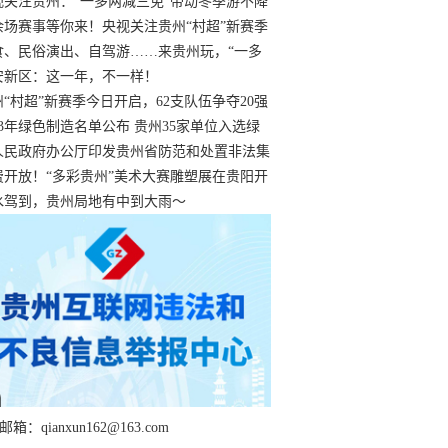
过
视关注贵州：“一多两减三免”带动冬季游不降
余场赛事等你来！央视关注贵州“村超”新赛季
“打响”
食、民俗演出、自驾游……来贵州玩，“一多
减三免”！
安新区：这一年，不一样！
州“村超”新赛季今日开启，62支队伍争夺20强
额
23年绿色制造名单公布 贵州35家单位入选绿
工厂
人民政府办公厅印发贵州省防范和处置非法集
工作实施细则
费开放！“多彩贵州”美术大赛雕塑展在贵阳开
持续至1月19日
水驾到，贵州局地有中到大雨～
箱：qianxun162@163.com