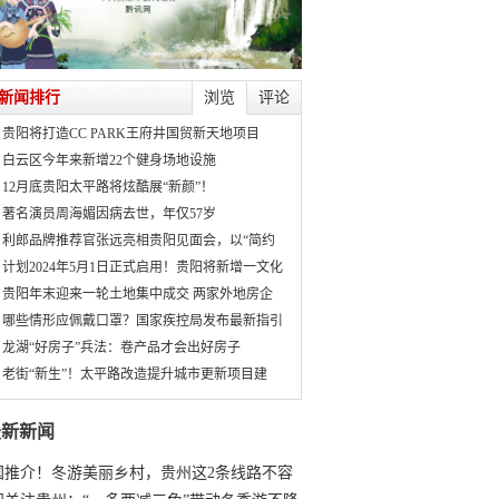
新闻排行
浏览
评论
贵阳将打造CC PARK王府井国贸新天地项目
白云区今年来新增22个健身场地设施
12月底贵阳太平路将炫酷展“新颜”！
著名演员周海媚因病去世，年仅57岁
利郎品牌推荐官张远亮相贵阳见面会，以“简约
计划2024年5月1日正式启用！贵阳将新增一文化
贵阳年末迎来一轮土地集中成交 两家外地房企
哪些情形应佩戴口罩？国家疾控局发布最新指引
龙湖“好房子”兵法：卷产品才会出好房子
老街“新生”！太平路改造提升城市更新项目建
最新新闻
国推介！冬游美丽乡村，贵州这2条线路不容