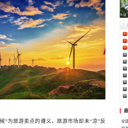
外链
1
2
3
4
5
6
7
8
9
10
候”为旅游卖点的遵义，旅游市场却未“凉”反
全