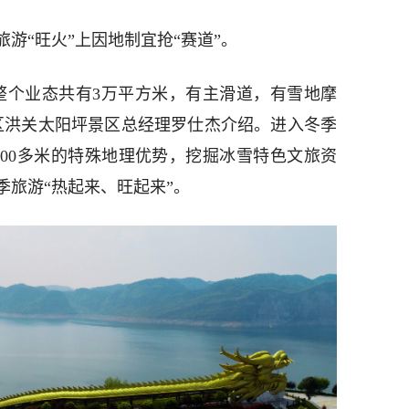
游“旺火”上因地制宜抢“赛道”。
整个业态共有3万平方米，有主滑道，有雪地摩
州区洪关太阳坪景区总经理罗仕杰介绍。进入冬季
500多米的特殊地理优势，挖掘冰雪特色文旅资
季旅游“热起来、旺起来”。