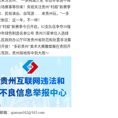
过
视关注贵州：“一多两减三免”带动冬季游不降
余场赛事等你来！央视关注贵州“村超”新赛季
“打响”
食、民俗演出、自驾游……来贵州玩，“一多
减三免”！
安新区：这一年，不一样！
州“村超”新赛季今日开启，62支队伍争夺20强
额
23年绿色制造名单公布 贵州35家单位入选绿
工厂
人民政府办公厅印发贵州省防范和处置非法集
工作实施细则
费开放！“多彩贵州”美术大赛雕塑展在贵阳开
持续至1月19日
水驾到，贵州局地有中到大雨～
箱：qianxun162@163.com