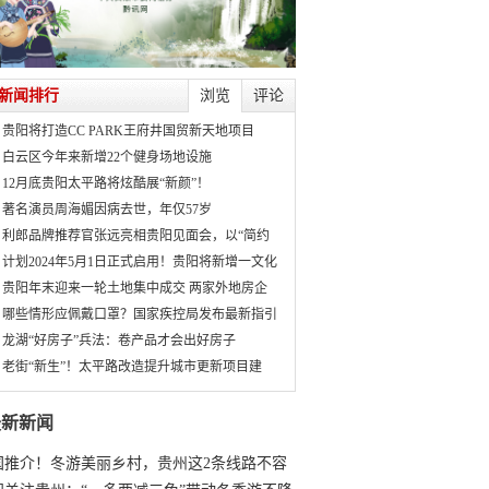
新闻排行
浏览
评论
贵阳将打造CC PARK王府井国贸新天地项目
白云区今年来新增22个健身场地设施
12月底贵阳太平路将炫酷展“新颜”！
著名演员周海媚因病去世，年仅57岁
利郎品牌推荐官张远亮相贵阳见面会，以“简约
计划2024年5月1日正式启用！贵阳将新增一文化
贵阳年末迎来一轮土地集中成交 两家外地房企
哪些情形应佩戴口罩？国家疾控局发布最新指引
龙湖“好房子”兵法：卷产品才会出好房子
老街“新生”！太平路改造提升城市更新项目建
最新新闻
国推介！冬游美丽乡村，贵州这2条线路不容