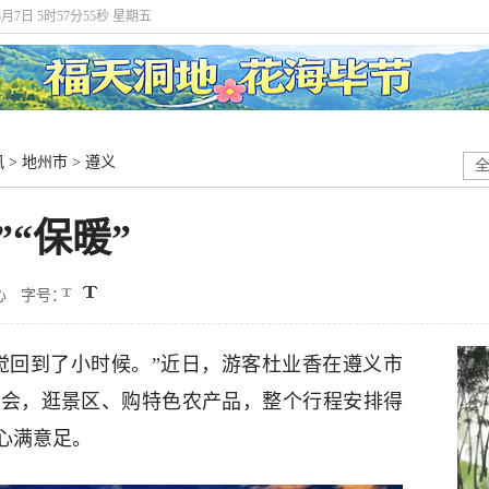
8月7日 5时57分57秒 星期五
讯
>
地州市
>
遵义
“保暖”
心
字号：
觉回到了小时候。”近日，游客杜业香在遵义市
晚会，逛景区、购特色农产品，整个行程安排得
心满意足。