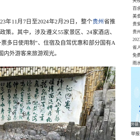
错
央
温
百
正式
美
年11月7日至2024年2月29日，整个
贵州
省推
两
贵
政策。其中，涉及遵义55家景区、24家酒店、
贵
名
20
一票多日使用制”、住宿及自驾优惠和部分国有A
色
省
国内外游客来旅游观光。
资
免
展，
雨
外链
举报邮