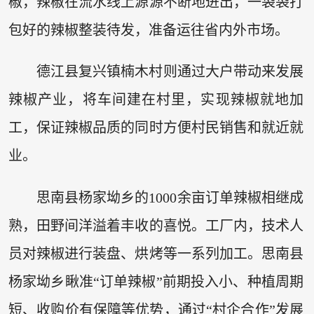
椒，辣椒在流水线上源源不断地进出，一袋袋打
包好的辣椒整装待发，准备运往省内外市场。
德江县复兴镇楠木村则通过大户带动来发展
辣椒产业，将车间建在村里，实现辣椒就地加
工，保证辣椒品质的同时方便村民销售和就近就
业。
思南县杨家坳乡的1000余亩订单辣椒相继成
熟，田野间洋溢着丰收的喜悦。工厂内，技术人
员对辣椒进行装盘、烘烤等一系列加工。思南县
杨家坳乡瞅准“订单辣椒”前期投入小、种植周期
短、收购价有保障等优势，通过“村企合作”发展