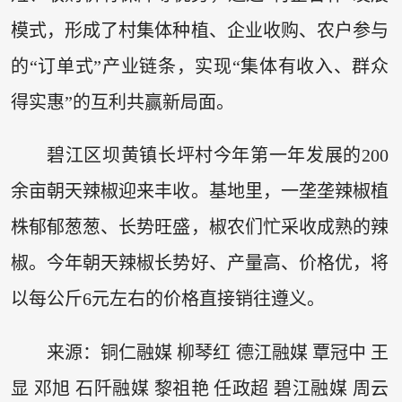
模式，形成了村集体种植、企业收购、农户参与
的“订单式”产业链条，实现“集体有收入、群众
得实惠”的互利共赢新局面。
碧江区坝黄镇长坪村今年第一年发展的200
余亩朝天辣椒迎来丰收。基地里，一垄垄辣椒植
株郁郁葱葱、长势旺盛，椒农们忙采收成熟的辣
椒。今年朝天辣椒长势好、产量高、价格优，将
以每公斤6元左右的价格直接销往遵义。
来源：铜仁融媒 柳琴红 德江融媒 覃冠中 王
显 邓旭 石阡融媒 黎祖艳 任政超 碧江融媒 周云