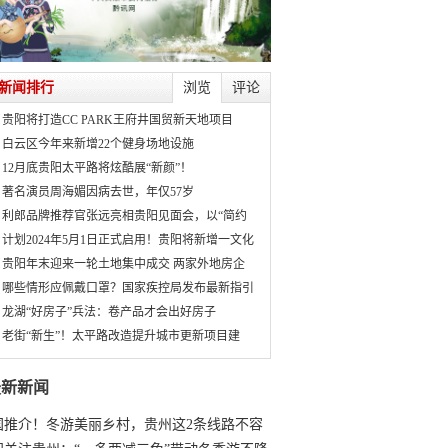
新闻排行
浏览
评论
贵阳将打造CC PARK王府井国贸新天地项目
白云区今年来新增22个健身场地设施
12月底贵阳太平路将炫酷展“新颜”！
著名演员周海媚因病去世，年仅57岁
利郎品牌推荐官张远亮相贵阳见面会，以“简约
计划2024年5月1日正式启用！贵阳将新增一文化
贵阳年末迎来一轮土地集中成交 两家外地房企
哪些情形应佩戴口罩？国家疾控局发布最新指引
龙湖“好房子”兵法：卷产品才会出好房子
老街“新生”！太平路改造提升城市更新项目建
最新新闻
国推介！冬游美丽乡村，贵州这2条线路不容