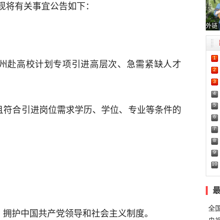
现将有关事宜公告如下：
外链
1
西南州赴高校计划专项引进高层次、急需紧缺人才
2
3
4
5
认且符合引进岗位需求学历、学位、专业等条件的
6
7
8
9
10
。
全
法，拥护中国共产党领导和社会主义制度。