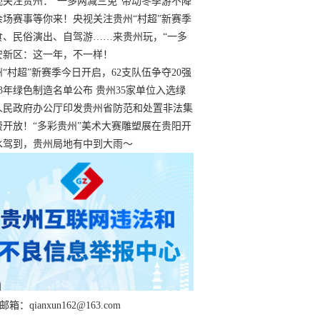
过
视关注贵州：“一多两减三免”带动冬季游不降
余场赛事等你来！央视关注贵州“村超”新赛季
“打响”
食、民俗演出、自驾游……来贵州玩，“一多
减三免”！
安新区：这一年，不一样！
州“村超”新赛季今日开启，62支队伍争夺20强
额
23年绿色制造名单公布 贵州35家单位入选绿
工厂
人民政府办公厅印发贵州省防范和处置非法集
工作实施细则
费开放！“多彩贵州”美术大赛雕塑展在贵阳开
持续至1月19日
水驾到，贵州局地有中到大雨～
箱：qianxun162@163.com