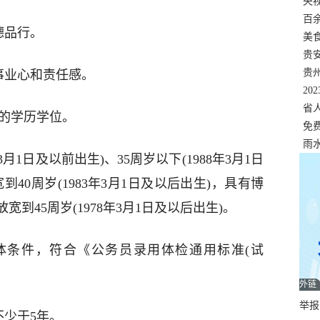
错
央
温
百
德品行。
正式
美
两
贵
贵
事业心和责任感。
名
20
色
省
相应的学历学位。
资
免
展，
雨
年3月1日及以前出生)、35周岁以下(1988年3月1日
40周岁(1983年3月1日及以后出生)，具有博
到45周岁(1978年3月1日及以后出生)。
体条件，符合《公务员录用体检通用标准(试
外链
举报邮
不少于5年。