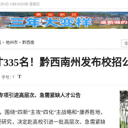
8月9日 10时38分1秒 星期日
讯
>
地州市
>
黔西南
335名！黔西南州发布校招
字号：
专项引进
高层次、急需紧缺人才公告
围绕“四新”主攻“四化”主战略和“康养胜地，
经研究，决定赴高校引进一批高层次、急需紧缺