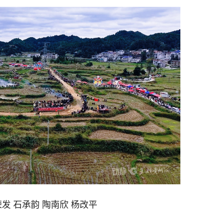
荣发 石承韵 陶南欣 杨改平