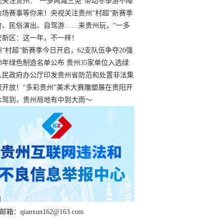
过
视关注贵州：“一多两减三免”带动冬季游不降
余场赛事等你来！央视关注贵州“村超”新赛季
“打响”
食、民俗演出、自驾游……来贵州玩，“一多
减三免”！
安新区：这一年，不一样！
州“村超”新赛季今日开启，62支队伍争夺20强
额
23年绿色制造名单公布 贵州35家单位入选绿
工厂
人民政府办公厅印发贵州省防范和处置非法集
工作实施细则
费开放！“多彩贵州”美术大赛雕塑展在贵阳开
持续至1月19日
水驾到，贵州局地有中到大雨～
箱：qianxun162@163.com