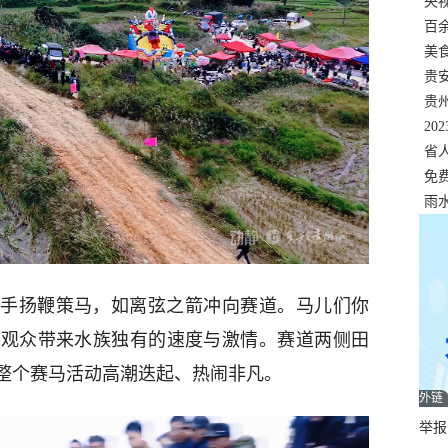
错
央
温
百
正式
美
两
贵
贵
名
20
色
省
资
免
展，
雨
手扬鞭策马，如离弦之箭冲向赛道。马儿们你
场观众带来水族独有的速度与激情。赛道两侧田
整个赛马活动高潮迭起、热闹非凡。
外链
举报邮