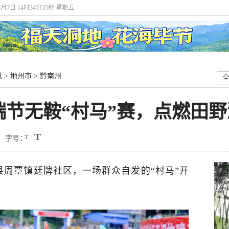
8月7日 14时34分37秒 星期五
讯
>
地州市
>
黔南州
节无鞍“村马”赛，点燃田野
字号：
县周覃镇廷牌社区，一场群众自发的“村马”开