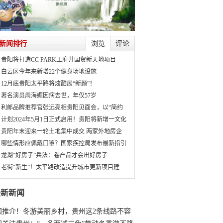
新闻排行
浏览
评论
贵阳将打造CC PARK王府井国贸新天地项目
白云区今年来新增22个健身场地设施
12月底贵阳太平路将炫酷展“新颜”！
著名演员周海媚因病去世，年仅57岁
利郎品牌推荐官张远亮相贵阳见面会，以“简约
计划2024年5月1日正式启用！贵阳将新增一文化
贵阳年末迎来一轮土地集中成交 两家外地房企
哪些情形应佩戴口罩？国家疾控局发布最新指引
龙湖“好房子”兵法：卷产品才会出好房子
老街“新生”！太平路改造提升城市更新项目建
最新新闻
国推介！冬游美丽乡村，贵州这2条线路不容