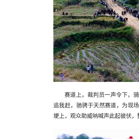
赛道上，裁判员一声令下，骑
追我赶，驰骋于天然赛道，为现
埂上，观众助威呐喊声此起彼伏，