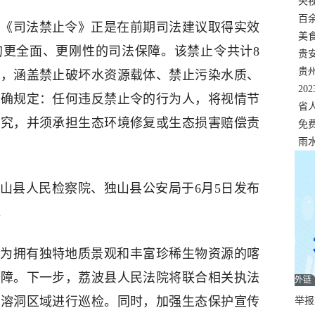
错
央
温
百
《司法禁止令》正是在前期司法建议取得实效
正式
美
的更全面、更刚性的司法保障。该禁止令共计8
两
贵
贵
强，涵盖禁止破坏水资源载体、禁止污染水质、
名
20
明确规定：任何违反禁止令的行为人，将视情节
色
省
追究，并须承担生态环境修复或生态损害赔偿责
资
免
展，
雨
山县人民检察院、独山县公安局于6月5日发布
。
为拥有独特地质景观和丰富珍稀生物资源的喀
屏障。下一步，荔波县人民法院将联合相关执法
外链
对溶洞区域进行巡检。同时，加强生态保护宣传
举报邮