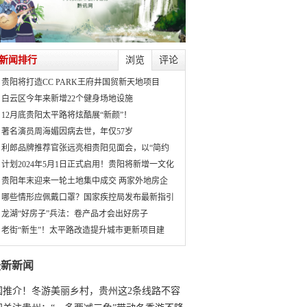
新闻排行
浏览
评论
贵阳将打造CC PARK王府井国贸新天地项目
白云区今年来新增22个健身场地设施
12月底贵阳太平路将炫酷展“新颜”！
著名演员周海媚因病去世，年仅57岁
利郎品牌推荐官张远亮相贵阳见面会，以“简约
计划2024年5月1日正式启用！贵阳将新增一文化
贵阳年末迎来一轮土地集中成交 两家外地房企
哪些情形应佩戴口罩？国家疾控局发布最新指引
龙湖“好房子”兵法：卷产品才会出好房子
老街“新生”！太平路改造提升城市更新项目建
最新新闻
国推介！冬游美丽乡村，贵州这2条线路不容