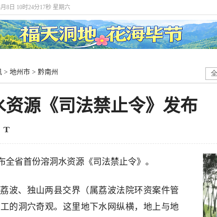
8月8日 10时24分18秒 星期六
讯
>
地州市
>
黔南州
水资源《司法禁止令》发布
布全省首份溶洞水资源《司法禁止令》。
荔波、独山两县交界（属荔波法院环资案件管
神工的洞穴奇观。这里地下水网纵横，地上与地