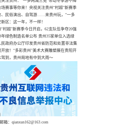
过
视关注贵州：“一多两减三免”带动冬季游不降
余场赛事等你来！央视关注贵州“村超”新赛季
“打响”
食、民俗演出、自驾游……来贵州玩，“一多
减三免”！
安新区：这一年，不一样！
州“村超”新赛季今日开启，62支队伍争夺20强
额
23年绿色制造名单公布 贵州35家单位入选绿
工厂
人民政府办公厅印发贵州省防范和处置非法集
工作实施细则
费开放！“多彩贵州”美术大赛雕塑展在贵阳开
持续至1月19日
水驾到，贵州局地有中到大雨～
箱：qianxun162@163.com