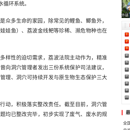
水循环系统。
外链
是众多生命的家园，除常见的鲤鱼、鲫鱼外，
（娃娃鱼）、荔波金线鲃等珍稀、濒危物种也在
1
2
3
4
多样性的迫切需求，荔波法院主动作为，精准
5
，曾向洞穴管理者发出三份系统保护司法建议，
6
7
水管理、洞穴可持续开发与原生物生态保护三大
8
9
10
行动，积极落实整改责任。截至目前，洞穴管
问题均已整改完毕，初步实现了废气、废水的规
全