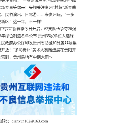
过
视关注贵州：“一多两减三免”带动冬季游不降
余场赛事等你来！央视关注贵州“村超”新赛季
“打响”
食、民俗演出、自驾游……来贵州玩，“一多
减三免”！
安新区：这一年，不一样！
州“村超”新赛季今日开启，62支队伍争夺20强
额
23年绿色制造名单公布 贵州35家单位入选绿
工厂
人民政府办公厅印发贵州省防范和处置非法集
工作实施细则
费开放！“多彩贵州”美术大赛雕塑展在贵阳开
持续至1月19日
水驾到，贵州局地有中到大雨～
箱：qianxun162@163.com