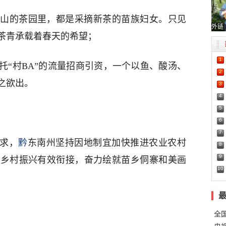
山的茶园里，都是采摘新茶的苗族妇女。只见
外链
茶青承载着春天的希望；
1
托“村BA”的流量招商引资，一个以鱼、酸汤、
2
之欲出。
3
4
5
6
7
要求，
黔
东南州坚持因地制宜加快推进农业农村
8
9
同乡村振兴有效衔接，奋力绘就苗乡侗寨和美画
10
全