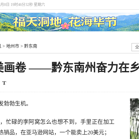
8月8日 19时46分33秒 星期六
讯
>
地州市
>
黔东南
美画卷 ——黔东南州奋力在
发勃勃生机。
，忙碌的李阿窝怎么也想不到，手里正在加工
热销品，在亚马逊网站，一个能卖上20美元；