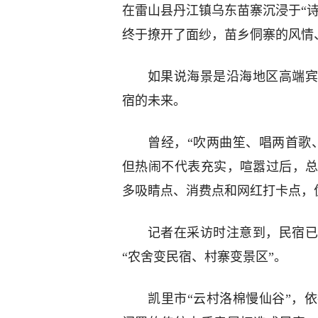
在雷山县丹江镇乌东苗寨沉浸于“诗
终于撩开了面纱，苗乡侗寨的风情
如果说海景是沿海地区高端宾
宿的未来。
曾经，“吹两曲笙、唱两首歌
但热闹不代表充实，喧嚣过后，
多吸睛点、消费点和网红打卡点，
记者在采访时注意到，民宿已
“农舍变民宿、村寨变景区”。
凯里市“云村洛棉慢仙谷”，