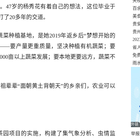
错
央
。47岁的杨秀花有着自己的想法，这位毕业于
温
百
正式
美
打了20多年的交道。
两
贵
贵
蔬菜种植基地，是她2019年返乡后“梦想开始的
名
20
事——要产量更重质量，坚决种植有机蔬菜；要
色
省
资
免
1000亩以上蔬菜发展；要本地更要远方，蔬菜不
展，
雨
祖辈辈“面朝黄土背朝天”的乡亲们，农业可以
外链
茶园项目的实施，构建了集气象分析、虫情监
举报邮