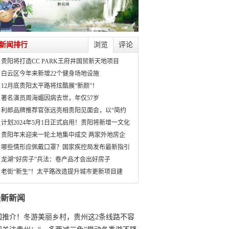
新闻排行
浏览
评论
贵阳将打造CC PARK王府井国贸新天地项目
白云区今年来新增22个健身场地设施
12月底贵阳太平路将炫酷展“新颜”！
著名演员周海媚因病去世，年仅57岁
利郎品牌推荐官张远亮相贵阳见面会，以“简约
计划2024年5月1日正式启用！贵阳将新增一文化
贵阳年末迎来一轮土地集中成交 两家外地房企
哪些情形应佩戴口罩？国家疾控局发布最新指引
龙湖“好房子”兵法：卷产品才会出好房子
老街“新生”！太平路改造提升城市更新项目建
最新新闻
国推介！冬游美丽乡村，贵州这2条线路不容