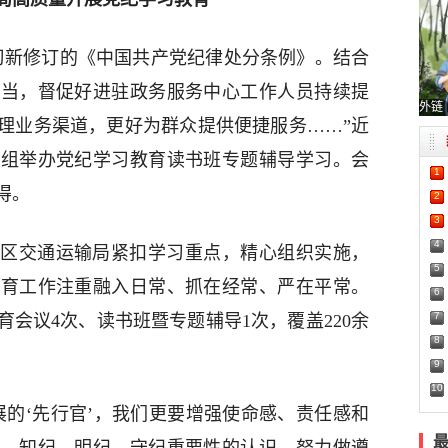
习新修订的《中国共产党纪律处分条例》。结合
担当，督促好进驻政务服务中心工作人员持续提
外链
理业务渠道，更好为群众提供便捷服务……”近
党组举办党纪学习教育读书班专题辅导学习。会
1
得。
2
3
4
区交通运输局紧扣学习重点，精心组织实施，
5
教育工作注重融入日常、抓在经常、严在平常。
6
7
会议4次、读书班暨专题辅导1次，覆盖220余
8
9
10
展的‘先行官’，我们更要增强使命感、责任感和