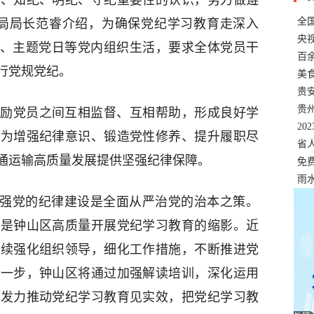
纪、知纪、明纪、守纪重要性的认识，努力做遵
全
输局局长范睿介绍，为确保党纪学习教育走深入
错
央
”、主题党日等党内组织生活，要求全体党员干
温
百
行党规党纪。
正式
美
两
贵
贵
励党员之间互相监督、互相帮助，形成良好学
名
20
成为增强纪律意识、锻造党性修养、提升履职尽
色
省
通运输高质量发展提供坚强纪律保障。
资
免
展，
雨
加强党的纪律建设是全面从严治党的治本之策。
，是钟山区高质量开展党纪学习教育的缩影。近
持续强化组织领导，细化工作措施，不断推进党
下一步，钟山区将通过加强解读培训，深化运用
点发力推动党纪学习教育见实效，把党纪学习教