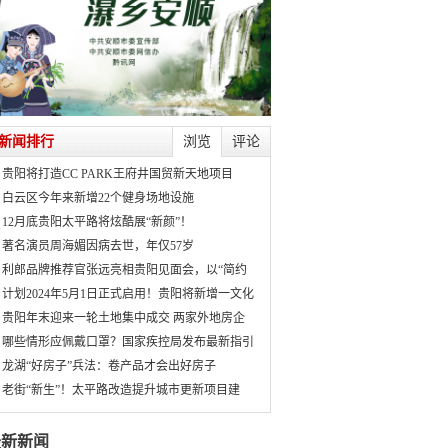
新闻排行
浏览
评论
贵阳将打造CC PARK王府井国贸新天地项目
白云区今年来新增22个健身场地设施
12月底贵阳太平路将炫酷展“新颜”！
著名演员周海媚因病去世，年仅57岁
利郎品牌推荐官张远亮相贵阳见面会，以“简约
计划2024年5月1日正式启用！贵阳将新增一文化
贵阳年末迎来一轮土地集中成交 两家外地房企
哪些情形应佩戴口罩？国家疾控局发布最新指引
龙湖“好房子”兵法：卷产品才会出好房子
老街“新生”！太平路改造提升城市更新项目建
最新新闻