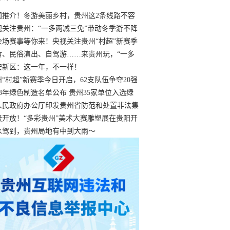
国推介！冬游美丽乡村，贵州这2条线路不容
过
视关注贵州：“一多两减三免”带动冬季游不降
余场赛事等你来！央视关注贵州“村超”新赛季
“打响”
食、民俗演出、自驾游……来贵州玩，“一多
减三免”！
安新区：这一年，不一样！
州“村超”新赛季今日开启，62支队伍争夺20强
额
23年绿色制造名单公布 贵州35家单位入选绿
工厂
人民政府办公厅印发贵州省防范和处置非法集
工作实施细则
费开放！“多彩贵州”美术大赛雕塑展在贵阳开
持续至1月19日
水驾到，贵州局地有中到大雨～