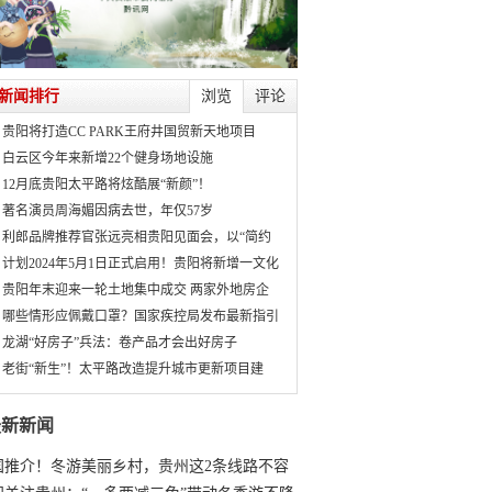
新闻排行
浏览
评论
贵阳将打造CC PARK王府井国贸新天地项目
白云区今年来新增22个健身场地设施
12月底贵阳太平路将炫酷展“新颜”！
著名演员周海媚因病去世，年仅57岁
利郎品牌推荐官张远亮相贵阳见面会，以“简约
计划2024年5月1日正式启用！贵阳将新增一文化
贵阳年末迎来一轮土地集中成交 两家外地房企
哪些情形应佩戴口罩？国家疾控局发布最新指引
龙湖“好房子”兵法：卷产品才会出好房子
老街“新生”！太平路改造提升城市更新项目建
最新新闻
国推介！冬游美丽乡村，贵州这2条线路不容