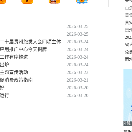
错
央
温
百
正式
美
两
贵
2026-03-25
贵
2026-03-25
名
20
第二十届贵州旅发大会四项主体
2026-03-24
色
省
能应用推广中心今天揭牌
2026-03-24
资
免
备工作有序推进
2026-03-24
展，
雨
单出炉
2026-03-24
日主题宣传活动
2026-03-23
点促消费政策指南
2026-03-21
向好
2026-03-20
入运行
2026-03-20
外链
举报邮