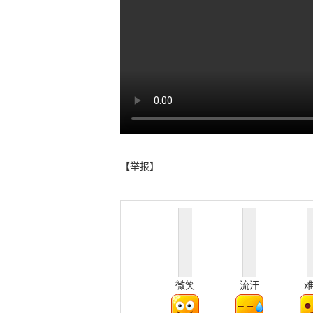
【举报】
微笑
流汗