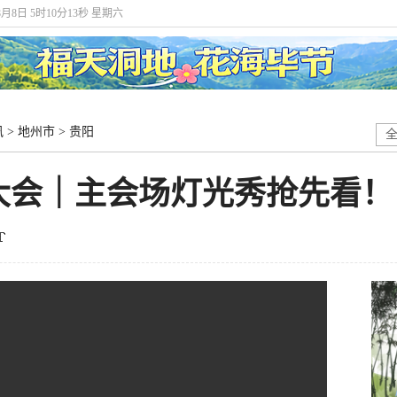
8月8日 5时10分14秒 星期六
讯
>
地州市
>
贵阳
大会｜主会场灯光秀抢先看！