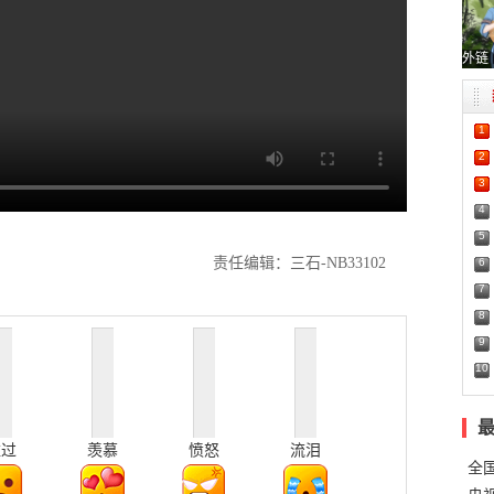
外链
1
2
3
4
5
责任编辑：三石-NB33102
6
7
8
9
10
难过
羡慕
愤怒
流泪
全