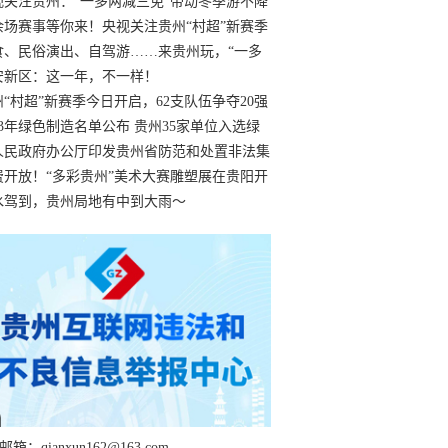
过
视关注贵州：“一多两减三免”带动冬季游不降
余场赛事等你来！央视关注贵州“村超”新赛季
“打响”
食、民俗演出、自驾游……来贵州玩，“一多
减三免”！
安新区：这一年，不一样！
州“村超”新赛季今日开启，62支队伍争夺20强
额
23年绿色制造名单公布 贵州35家单位入选绿
工厂
人民政府办公厅印发贵州省防范和处置非法集
工作实施细则
费开放！“多彩贵州”美术大赛雕塑展在贵阳开
持续至1月19日
水驾到，贵州局地有中到大雨～
箱：qianxun162@163.com