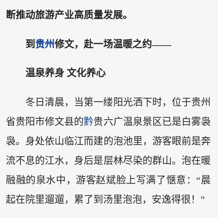
断推动旅游产业高质量发展。
到
贵州
修文，赴一场温暖之约——
温泉养身 文化养心
冬日清晨，当第一缕阳光洒下时，位于贵州
省贵阳市修文县的
黔
贵六广温泉景区已是白雾袅
袅。身处依山临江而建的泡池里，游客眼前是奔
流不息的江水，身后是层林尽染的群山。泡在暖
融融的泉水中，游客赵斌脸上写满了惬意：“晨
起在院里遛遛，累了到汤里泡泡，安逸得很！”