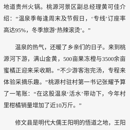
地道贵州火锅。桃源河景区副总经理黄可佳介
绍：“温泉季每逢周末及节假日，‘专线’订座率
高达95%，冬季旅游‘热辣滚烫’。”
温泉的热气，还暖了乡亲们的日子。来到桃
源河下游，满山金黄，500亩果冻橙与3500余亩
蜜橘正迎来采收期。“不少游客泡完汤，专程来
体验采摘乐趣。”桃源村驻村第一书记张耀予算
了一笔账：“在这股温泉‘活水’带动下，今年村
里柑橘销量增加了近10万斤。”
修文县是明代大儒王阳明的悟道之地，王阳