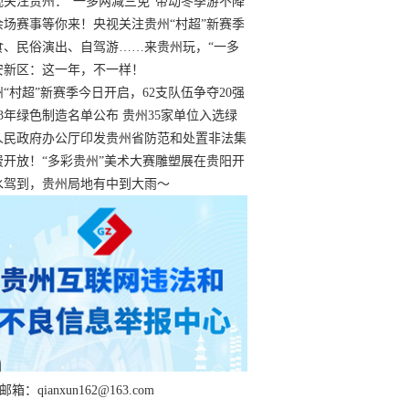
过
视关注贵州：“一多两减三免”带动冬季游不降
余场赛事等你来！央视关注贵州“村超”新赛季
“打响”
食、民俗演出、自驾游……来贵州玩，“一多
减三免”！
安新区：这一年，不一样！
州“村超”新赛季今日开启，62支队伍争夺20强
额
23年绿色制造名单公布 贵州35家单位入选绿
工厂
人民政府办公厅印发贵州省防范和处置非法集
工作实施细则
费开放！“多彩贵州”美术大赛雕塑展在贵阳开
持续至1月19日
水驾到，贵州局地有中到大雨～
箱：qianxun162@163.com