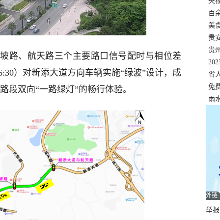
错
央
温
百
正式
美
两
贵
贵
坡路、航天路三个主要路口信号配时与相位差
名
20
16:30）对新添大道方向车辆实施“绿波”设计，成
色
省
资
免
路段双向“一路绿灯”的畅行体验。
展，
雨
外链
举报邮