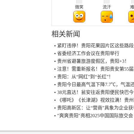
微笑
流汗
相关新闻
• 紧盯违停！贵阳花果园片区这些路
• 省委经济工作会议在贵阳举行
• 贵州省避暑旅游度假区，贵阳+3！
• 注意！需重新报名！贵阳贵安第55
• 贵阳：从“网红”到“长红”！
• 贵阳今日最高气温下降7.7℃，气温
• 38元直达！瓮安往返贵阳便民快巴
• 《哪吒》《长津湖》视效拉满！贵州
• 贵阳高新区：让“营商”具象为企业
• "爽爽贵阳"亮相2025中国国际旅交会