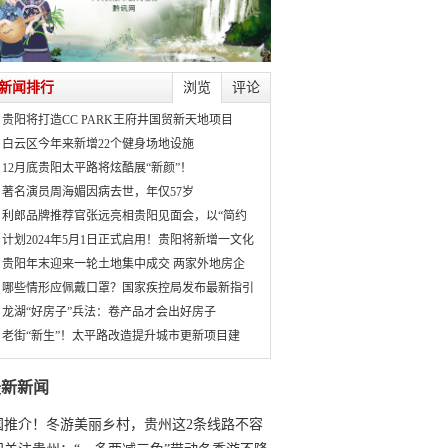
新闻排行
浏览
评论
贵阳将打造CC PARK王府井国贸新天地项目
白云区今年来新增22个健身场地设施
12月底贵阳太平路将炫酷展“新颜”！
著名演员周海媚因病去世，年仅57岁
利郎品牌推荐官张远亮相贵阳见面会，以“简约
计划2024年5月1日正式启用！贵阳将新增一文化
贵阳年末迎来一轮土地集中成交 两家外地房企
哪些情形应佩戴口罩？国家疾控局发布最新指引
龙湖“好房子”兵法：卷产品才会出好房子
老街“新生”！太平路改造提升城市更新项目建
最新新闻
国推介！冬游美丽乡村，贵州这2条线路不容