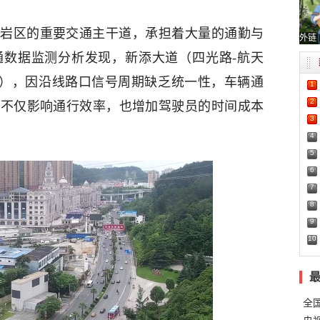
岩区的重要交通主干道，承担着大量的通勤与
外链
通数据监测分析发现，新添大道（四光路-航天
6:30），因沿线路口信号周期缺乏统一性，车辆通
1
2
停不仅影响通行效率，也增加驾驶员的时间成本
3
4
5
6
7
8
9
10
全