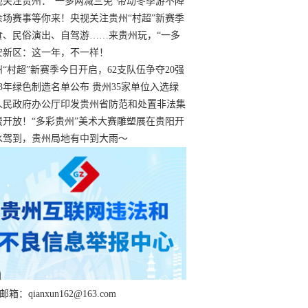
过
视关注贵州：“一多两减三免”带动冬季游不降
余场赛事等你来！央视关注贵州“村超”新赛季
“打响”
食、民俗演出、自驾游……来贵州玩，“一多
减三免”！
安新区：这一年，不一样！
州“村超”新赛季今日开启，62支队伍争夺20强
额
23年绿色制造名单公布 贵州35家单位入选绿
工厂
人民政府办公厅印发贵州省防范和处置非法集
工作实施细则
费开放！“多彩贵州”美术大赛雕塑展在贵阳开
持续至1月19日
水驾到，贵州局地有中到大雨～
箱：qianxun162@163.com