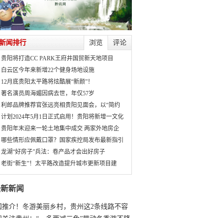
新闻排行
浏览
评论
贵阳将打造CC PARK王府井国贸新天地项目
白云区今年来新增22个健身场地设施
12月底贵阳太平路将炫酷展“新颜”！
著名演员周海媚因病去世，年仅57岁
利郎品牌推荐官张远亮相贵阳见面会，以“简约
计划2024年5月1日正式启用！贵阳将新增一文化
贵阳年末迎来一轮土地集中成交 两家外地房企
哪些情形应佩戴口罩？国家疾控局发布最新指引
龙湖“好房子”兵法：卷产品才会出好房子
老街“新生”！太平路改造提升城市更新项目建
最新新闻
国推介！冬游美丽乡村，贵州这2条线路不容