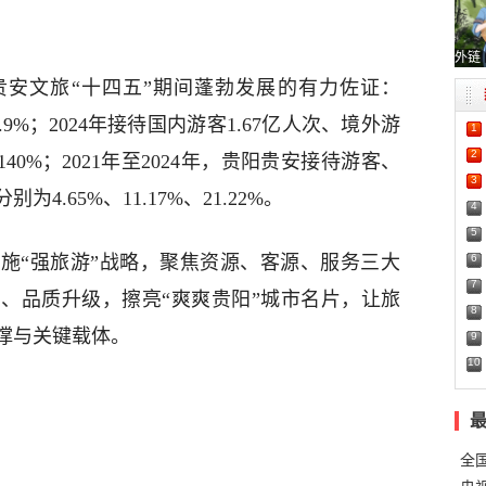
外链
安文旅“十四五”期间蓬勃发展的有力佐证：
7.9%；2024年接待国内游客1.67亿人次、境外游
1
2
40%；2021年至2024年，贵阳贵安接待游客、
3
.65%、11.17%、21.22%。
4
5
6
施“强旅游”战略，聚焦资源、客源、服务三大
7
、品质升级，擦亮“爽爽贵阳”城市名片，让旅
8
撑与关键载体。
9
10
全