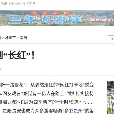
8月9日 14时42分3秒 星期日
讯
>
地州市
>
贵阳
到“长红”！
“一路繁花”：从偶然走红的“网红打卡地”蜕变
从网友戏言“感觉有一亿人在路上”到实打实接待
避暑之都”拓展为四季皆宜的“全时旅游地”……
，贵阳贵安也成为众多游客畅游“多彩
贵州
”的第