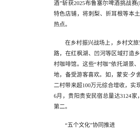
酒”斩获2025布鲁塞尔啤酒挑战赛
特色店铺，将刺梨、折耳根等本
热点。
在乡村振兴战场上，乡村文旅
路，在红枫湖、凹河等区域打造乡
村咖啡馆。这些“村咖”依托湖景
地，备受游客喜欢。如，蒙安·夕
二村带来超100万元综合增收，实
6月，贵阳贵安民宿总量达3124家
第二。
“五个文化”协同推进