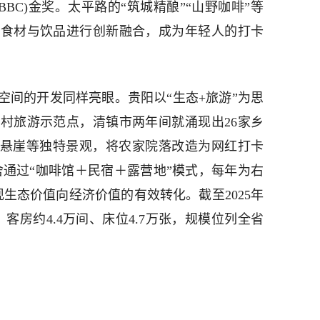
(BBC)金奖。太平路的“筑城精酿”“山野咖啡”等
土食材与饮品进行创新融合，成为年轻人的打卡
空间的开发同样亮眼。贵阳以“生态+旅游”为思
村旅游示范点，清镇市两年间就涌现出26家乡
、悬崖等独特景观，将农家院落改造为网红打卡
舍通过“咖啡馆＋民宿＋露营地”模式，每年为右
现生态价值向经济价值的有效转化。截至2025年
，客房约4.4万间、床位4.7万张，规模位列全省