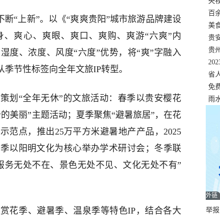
错
央
温
百
味不断“上新”。以《“爽爽贵阳”城市旅游品牌建设
正式
美
身、爽心、爽眼、爽口、爽购、爽游“六爽”内
两
贵
贵
湿度、浓度、风度“六度”优势，将“爽”字融入
名
20
从季节性标签向全年文旅IP转型。
色
省
资
免
策划“全年无休”的文旅活动：春季以贵安樱花
展，
雨
0分的美丽”主题活动；夏季聚焦“避暑旅居”，在花
范点，推出25万平方米避暑地产产品，2025
秋季以阳明文化为核心举办学术研讨会；冬季联
服务无处不在、景色无处不见、文化无处不有”
外链
赏花季、避暑季、温泉季等特色IP，结合各大
举报邮