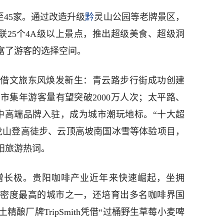
45家。通过改造升级
黔
灵山公园等老牌景区，
联25个4A级以上景点，推出超级美食、超级洞
富了游客的选择空间。
借文旅东风焕发新生：青云路步行街成功创建
市集年游客量有望突破2000万人次；太平路、
发及中高端品牌入驻，成为城市潮玩地标。“十大超
龙山登高徒步、云顶高坡南国冰雪等体验项目，
为贵阳旅游热词。
增长极。贵阳咖啡产业近年来快速崛起，坐拥
啡店密度最高的城市之一，还培育出多名咖啡界国
酿厂牌TripSmith凭借“过桶野生草莓小麦啤