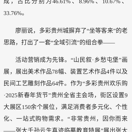
成，占比分别为46.61%、8.96%、10.67%、
33.76%。
廖丽说，多彩贵州城摒弃了“坐等客来”的老
思路，打出了一套“全域引流”的组合拳——
活动营销成为先锋。“山民叙·乡愁屯堡”画
展，展出美术作品78幅、装置艺术作品4件以及
民间工艺雕刻作品64件。作为“多彩贵州欢乐购
·2025新春年货节”贵州全省主会场，街区设置9
大展区150余个展位，满足消费者多元化、个性
化、一站式购物需求。“非常贵州，因你而来
——张大千孙云生真迹临摹教育特展”展出张大