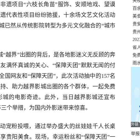
错
央
非遗项目“六枝长角苗”服饰、安顺地戏、望谟
温
百
非遗代表性项目纷纷驰援，十余场文艺文化活动
正式
美
两
贵
城已然从传统影院转型为多元文化融合的“城市
贵
名
20
色
省
城“越界”出圈的背后，是各地影迷义无反顾的奔
资
免
展，
雨
友满怀真诚的关心、“保障天团”默默无闻的付
国网友和“保障天团”，此次活动抽中的157名
支持、助力越界影城出圈的各个群体，一起免费
影城的电影奇迹。此外，当日越界影城还宣布
等三个举措，为国内外影迷带来惊喜。
外链
动宠粉投喂，通过举办盛大的丝娃娃千人长桌
举报邮
享贵阳美食。现场，幸运粉丝和“保障天团”一