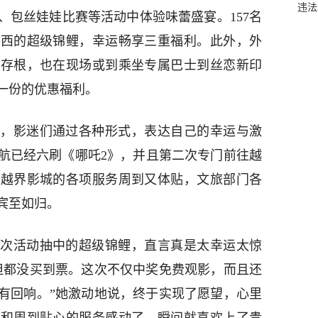
违法
、包丝娃娃比赛等活动中体验味蕾盛宴。157名
广西的超级锦鲤，幸运畅享三重福利。此外，外
票存根，也在现场或到乘坐专属巴士到丝恋新印
娃一份的优惠福利。
，影迷们通过各种形式，表达自己的幸运与激
航已经六刷《哪吒2》，并且第二次专门前往越
，越界影城的各项服务周到又体贴，文旅部门各
宾至如归。
次活动抽中的超级锦鲤，直言真是太幸运太惊
但都没买到票。这次不仅中奖免费观影，而且还
有回响。”她激动地说，终于实现了愿望，心里