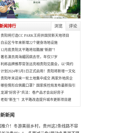
新闻排行
浏览
评论
贵阳将打造CC PARK王府井国贸新天地项目
白云区今年来新增22个健身场地设施
12月底贵阳太平路将炫酷展“新颜”！
著名演员周海媚因病去世，年仅57岁
利郎品牌推荐官张远亮相贵阳见面会，以“简约
计划2024年5月1日正式启用！贵阳将新增一文化
贵阳年末迎来一轮土地集中成交 两家外地房企
哪些情形应佩戴口罩？国家疾控局发布最新指引
龙湖“好房子”兵法：卷产品才会出好房子
老街“新生”！太平路改造提升城市更新项目建
最新新闻
国推介！冬游美丽乡村，贵州这2条线路不容