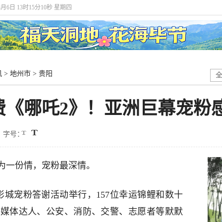
8月6日 13时15分11秒 星期四
讯
>
地州市
>
贵阳
费《哪吒2》！亚洲巨幕宠粉
字号：
为一份情，宠粉最深情。
影城宠粉答谢活动举行，157位幸运锦鲤和数十
、媒体达人、公安、消防、交警、志愿者等默默