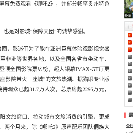
屏幕免费观看《哪吒2》，并部分畅享贵州特色
外链
，也是对影城“保障天团”的诚挚感谢。
1
2
出圈，影迷们为了能在亚洲巨幕体验观影视觉盛
3
4
甚至非洲等世界各地，以及全国各省市坐动车、
5
登顶全国影院票房榜，超大银幕IMAX-GT厅更
6
7
一座影院带火一座城”的文旅热潮。据猫眼专业版
8
待观众已超31.7万人次，总票房超2295万元，
9
10
阳文旅窗口、拉动城市文旅消费的引擎，更成
全
。两个月来，除《哪吒2》原声配乐团队侗族大