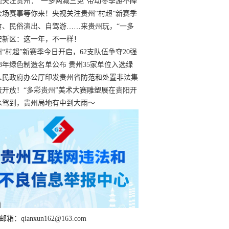
过
视关注贵州：“一多两减三免”带动冬季游不降
余场赛事等你来！央视关注贵州“村超”新赛季
“打响”
食、民俗演出、自驾游……来贵州玩，“一多
减三免”！
安新区：这一年，不一样！
州“村超”新赛季今日开启，62支队伍争夺20强
额
23年绿色制造名单公布 贵州35家单位入选绿
工厂
人民政府办公厅印发贵州省防范和处置非法集
工作实施细则
费开放！“多彩贵州”美术大赛雕塑展在贵阳开
持续至1月19日
水驾到，贵州局地有中到大雨～
箱：qianxun162@163.com