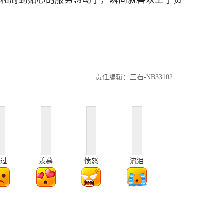
动和周到贴心的服务感动了，瞬间就喜欢上了贵
责任编辑：三石-NB33102
难过
羡慕
愤怒
流泪