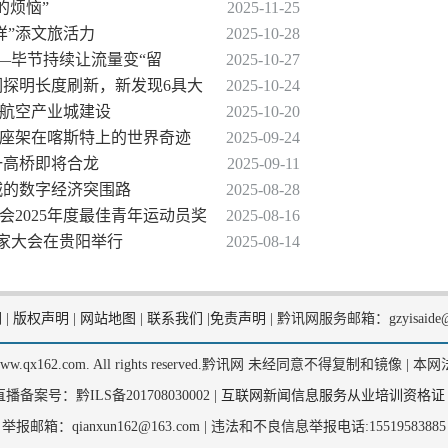
的烦恼”
2025-11-25
三样”添文旅活力
2025-10-28
——毕节持续让流量变“留
2025-10-27
河洞探明长度刷新，新发现6具大
2025-10-24
州航空产业城建设
2025-10-20
一座架在喀斯特上的世界奇迹
2025-09-24
一高桥即将合龙
2025-09-11
城的数字经济突围路
2025-08-28
会2025年度最佳青年运动员奖
2025-08-16
企业家大会在贵阳举行
2025-08-14
们
|
版权声明
|
网站地图
|
联系我们
|
免责声明
|
黔讯网服务邮箱：gzyisaide@
2, www.qx162.com. All rights reserved.黔讯网 未经同意不得复制和镜像 |
本网
备案号：黔ILS备201708030002 |
互联网新闻信息服务从业培训资格证
举报邮箱：qianxun162@163.com |
违法和不良信息举报电话:15519583885