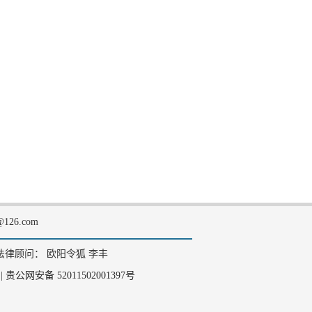
126.com
法律顾问： 欧阳令狐 李丰
|
贵公网安备 52011502001397号