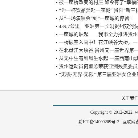
• 被一座桥改变的村庄 如今有了“幸福
• “为一杯饮品奔赴一座城” 贵阳“新
• 从“一场演唱会”到“一座城的停留”
• 439.7公里！亚洲第一长洞贵州双
• 一座城的崛起——我市全力推进贵
• 一桥破空入画中！花江峡谷大桥，
• 在北盘江大峡谷 贵州又一座世界第
• 从无中生有到风生水起 一座西南山
• 贵州运动员何聖羔荣获亚洲残奥委员
• “无畏·无界·无限” 第三届亚洲女
关于我
Copyright © 2012-202
黔ICP备14000209号-2
|
互联网直播