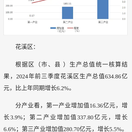
花溪区：
根据区（市、县 ）生产总值统一核算结
果，2024年前三季度花溪区生产总值634.86亿
元，比上年同期增长6.2%。
分产业看，第一产业增加值16.36亿元，增
长3.9%；第二产业增加值337.80亿元，增长
6.6%；第三产业增加值280.70亿元，增长5.5%。