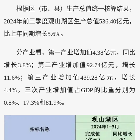
根据区（市、县）生产总值统一核算结果，
2024年前三季度观山湖区生产总值536.40亿元，
比上年同期增长5.6%。
分产业看，第一产业增加值4.38亿元，同比
增长3.8%；第二产业增加值92.74亿元，增长
11.6%；第三产业增加值439.28亿元，增长
4.4%。三次产业增加值占GDP的比重分别为
0.8%、17.3%和81.9%。