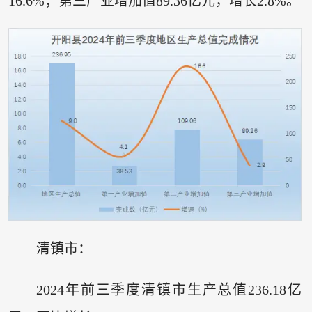
16.6%；第三产业增加值89.36亿元，增长2.8%。
清镇市：
2024年前三季度清镇市生产总值236.18亿