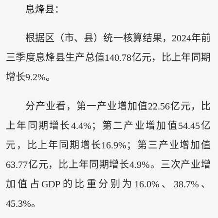
息烽县：
根据区（市、县）统一核算结果，2024年前
三季度息烽县生产总值140.78亿元，比上年同期
增长9.2%。
分产业看，第一产业增加值22.56亿元，比
上年同期增长4.4%；第二产业增加值54.45亿
元，比上年同期增长16.9%；第三产业增加值
63.77亿元，比上年同期增长4.9%。三次产业增
加值占GDP的比重分别为16.0%、38.7%、
45.3%。