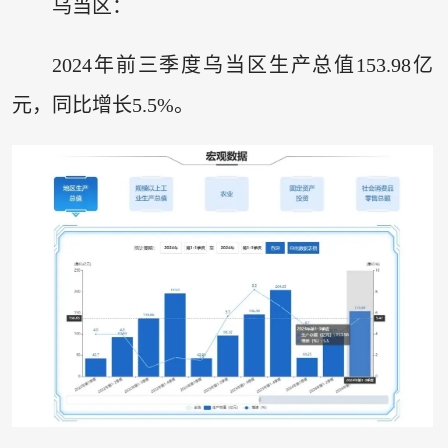
乌当区：
2024年前三季度乌当区生产总值153.98亿
元，同比增长5.5%。