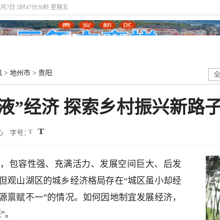
8月7日 5时47分37秒 星期五
讯
>
地州市
>
贵阳
液”经济 探索乡村振兴新路
心
字号：
，包容性强、充满活力、发展空间巨大、后发
但观山湖区的城乡经济格局存在“城区虽小却经
源禀赋不一”的情况。如何因地制宜发展经济，
”。