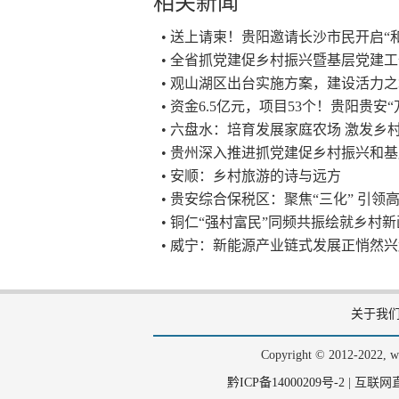
相关新闻
• 送上请柬！贵阳邀请长沙市民开启“
• 全省抓党建促乡村振兴暨基层党建
• 观山湖区出台实施方案，建设活力
• 资金6.5亿元，项目53个！贵阳贵
• 六盘水：培育发展家庭农场 激发乡
• 贵州深入推进抓党建促乡村振兴和
• 安顺：乡村旅游的诗与远方
• 贵安综合保税区：聚焦“三化” 引领
• 铜仁“强村富民”同频共振绘就乡村
• 威宁：新能源产业链式发展正悄然
关于我
Copyright © 2012-202
黔ICP备14000209号-2
|
互联网直播