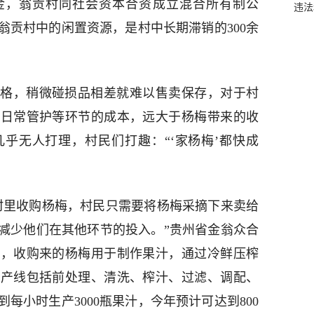
金，翁贡村同社会资本合资成立混合所有制公
违法
翁贡村中的闲置资源，是村中长期滞销的300余
格，稍微碰损品相差就难以售卖保存，对于村
上日常管护等环节的成本，远大于杨梅带来的收
乎无人打理，村民们打趣：“‘家杨梅’都快成
村里收购杨梅，村民只需要将杨梅采摘下来卖给
减少他们在其他环节的投入。”贵州省金翁众合
示，收购来的杨梅用于制作果汁，通过冷鲜压榨
生产线包括前处理、清洗、榨汁、过滤、调配、
每小时生产3000瓶果汁，今年预计可达到800