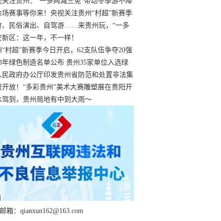
过
视关注贵州：“一多两减三免”带动冬季游不降
余场赛事等你来！央视关注贵州“村超”新赛季
“打响”
食、民俗演出、自驾游……来贵州玩，“一多
减三免”！
安新区：这一年，不一样！
州“村超”新赛季今日开启，62支队伍争夺20强
额
23年绿色制造名单公布 贵州35家单位入选绿
工厂
人民政府办公厅印发贵州省防范和处置非法集
工作实施细则
费开放！“多彩贵州”美术大赛雕塑展在贵阳开
持续至1月19日
水驾到，贵州局地有中到大雨～
箱：qianxun162@163.com