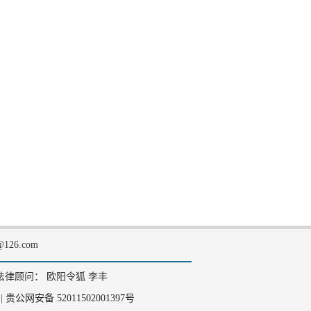
126.com
法律顾问： 欧阳令狐 李丰
|
贵公网安备 52011502001397号