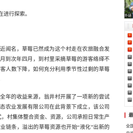
在进行探索。
外链
1
2
近闻名，草莓已然成为这个村走在农旅融合发
3
4
十月到次年四月，到村里采摘草莓的游客络绎不
5
游客人数下降，如何充分利用季节性过剩的草莓
6
7
。
8
9
全年的收益来源，翁井村开展了一项新的尝试
10
生态农业发展有限公司在此背景下成立，该公司
模式，村集体整合资金、资源，公司承担日常生产
全
业链条，溢出的草莓资源也开始“液化”出新的