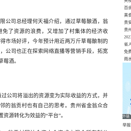
错
央
温
百
正式
美
限公司总经理何天福介绍，通过草莓酿酒，翁
两
贵
贵
避免了资源的浪费，又增加了村集体的经济收
名
20
获得市场好评，今年预计用近两万斤草莓酿制的
色
省
外，公司也正在探索网络直播等营销手段，拓宽
资
免
展，
雨
草莓酒。
后通过公司将溢出的资源变为实际收益的方式，并
相邻的翁贡村也有自己的思考。贵州省金翁众合
置资源转化为效益的“平台”。
外链
举报邮