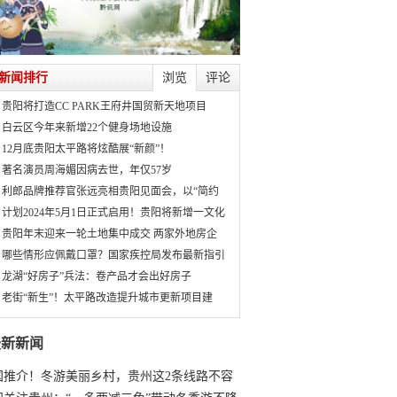
新闻排行
浏览
评论
贵阳将打造CC PARK王府井国贸新天地项目
白云区今年来新增22个健身场地设施
12月底贵阳太平路将炫酷展“新颜”！
著名演员周海媚因病去世，年仅57岁
利郎品牌推荐官张远亮相贵阳见面会，以“简约
计划2024年5月1日正式启用！贵阳将新增一文化
贵阳年末迎来一轮土地集中成交 两家外地房企
哪些情形应佩戴口罩？国家疾控局发布最新指引
龙湖“好房子”兵法：卷产品才会出好房子
老街“新生”！太平路改造提升城市更新项目建
最新新闻
国推介！冬游美丽乡村，贵州这2条线路不容