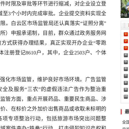
办件时限及审批等环节进行缩减，对企业设立登
减至3个小时内完成审批。企业提交资料实现全
外链
限。白云区市场监管局还认真落实“证照分离”
场所）申报承诺制，目前，群众通过政务服务网
1
2
的方式获得办理结果，真正实现开办企业“零跑
3
体注册登记8610户，其中，企业2503户、个体
4
5
6
7
强化市场监管，维护良好市场环境。广告监管
8
安全及服务“三农”的虚假违法广告作为整治重
9
10
格监管方面，重点开展药品、重要民生商品、涉
涨价、在标价之外加价出售商品或收取未标明的
各项专项整治行动，包括旅游市场突出问题整
全
域案件查办“铁拳”行动、打击侵犯知识产权和