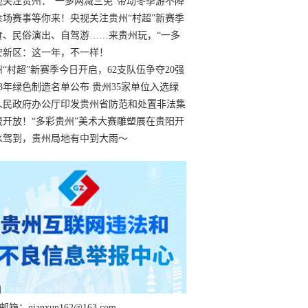
过
视关注贵州：“一多两减三免”带动冬季游不降
余场赛事等你来！央视关注贵州“村超”新赛季
“打响”
食、民俗演出、自驾游……来贵州玩，“一多
减三免”！
安新区：这一年，不一样！
州“村超”新赛季今日开启，62支队伍争夺20强
额
23年绿色制造名单公布 贵州35家单位入选绿
工厂
人民政府办公厅印发贵州省防范和处置非法集
工作实施细则
费开放！“多彩贵州”美术大赛雕塑展在贵阳开
持续至1月19日
水驾到，贵州局地有中到大雨～
箱：qianxun162@163.com