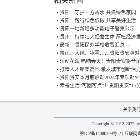
相关新闻
• 贵阳：守护一方碧水 共建绿色家园
• 贵阳：践行绿色低碳 共享美好生活
• 贵阳一地新增多功能电子警察公示
• 贵州：持续壮大经营主体 厚植经济
• 最新！贵阳民办学校收费汇总→
• 雷雨、大风、冰雹……贵阳贵安强
• 乐动花海 唱响春天！贵阳贵安将音
• 打造人才聚集高地 激发城市创新活
• 贵阳贵安本月底启动2024年专项赴
• 幸福生活“可圈可点”！贵阳贵安“1
关于我
Copyright © 2012-202
黔ICP备14000209号-2
|
互联网直播