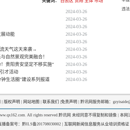
关键词：
白云区
贵阳
主体
市场
违法
2024-03-26
2024-03-26
2024-03-26
发展动能
2024-03-26
2024-03-26
对流天气这天来袭→
2024-03-26
乐与自然景观完美融合！
2024-03-26
力！贵阳贵安坚定不移实施“
2024-03-26
外引才活动
2024-03-26
5分钟生活圈”建设系列报道
2024-03-26
们
|
版权声明
|
网站地图
|
联系我们
|
免责声明
|
黔讯网服务邮箱：gzyisaide@
2, www.qx162.com. All rights reserved.黔讯网 未经同意不得复制和镜像 |
本网
备案号：黔ILS备201708030002 |
互联网新闻信息服务从业培训资格证