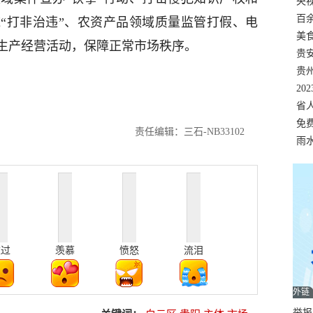
错
央
温
百
“打非治违”、农资产品领域质量监管打假、电
正式
美
生产经营活动，保障正常市场秩序。
两
贵
贵
名
20
色
省
资
免
责任编辑：三石-NB33102
展，
雨
难过
羡慕
愤怒
流泪
外链
举报邮