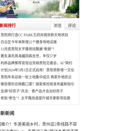
新闻排行
浏览
评论
贵阳将打造CC PARK王府井国贸新天地项目
白云区今年来新增22个健身场地设施
12月底贵阳太平路将炫酷展“新颜”！
著名演员周海媚因病去世，年仅57岁
利郎品牌推荐官张远亮相贵阳见面会，以“简约
计划2024年5月1日正式启用！贵阳将新增一文化
贵阳年末迎来一轮土地集中成交 两家外地房企
哪些情形应佩戴口罩？国家疾控局发布最新指引
龙湖“好房子”兵法：卷产品才会出好房子
老街“新生”！太平路改造提升城市更新项目建
最新新闻
国推介！冬游美丽乡村，贵州这2条线路不容