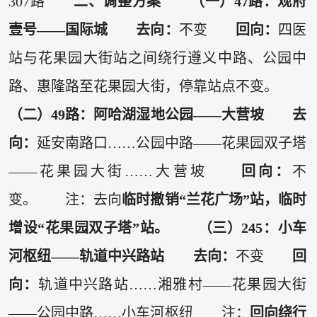
307路
二、调整方案
（一）47路：观府
壹号——国际城
去向：
不变
回向：
四医
站与花果园大街站之间绕行遵义中路、公园中
路、惠隆路至花果园大街，停靠站点不变。
（二）49路：阿哈湖湿地公园——大营坡
去
向：
延安南路口……公园中路——花果园双子塔
——花果园大街……大营坡
回向：
不
变。 注：去向
临时撤销“兰花广场”站，临时
增设“花果园双子塔”站。
（三）245：小车
河枢纽——轨道中兴路站
去向：
不变
回
向：
轨道中兴路站……湘雅村——花果园大街
——公园中路……小车河枢纽 注：
回向绕行