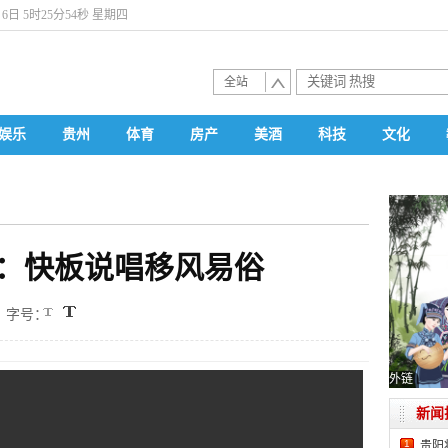
月6日 5时25分54秒 星期四
全站
娱乐
贵州
体育
房产
美酒
科技
文化
：快板说唱移风易俗
字号：
外链
新闻
1
贵阳