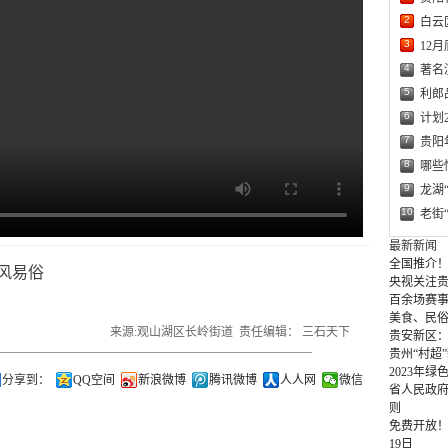
2
白云
3
12
4
著名
5
利郎
6
计划
7
贵阳
8
哪些
9
龙湖
10
老街
最新新闻
全国推介！
风易俗
央视关注贵
百余场赛事
美食、民俗
来源:观山湖区长岭街道 责任编辑： 三石天下
贵安新区
贵州“村超
2023年
分享到：
QQ空间
新浪微博
腾讯微博
人人网
微信
省人民政
则
免费开放！
19日