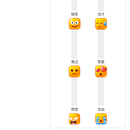
微笑
流汗
难过
羡慕
愤怒
流泪