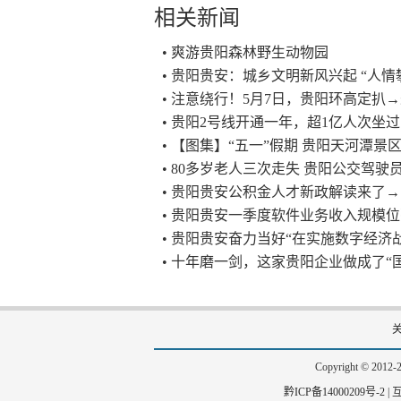
相关新闻
• 爽游贵阳森林野生动物园
• 贵阳贵安：城乡文明新风兴起 “人情
• 注意绕行！5月7日，贵阳环高定扒
• 贵阳2号线开通一年，超1亿人次坐过
• 【图集】“五一”假期 贵阳天河潭景区
• 80多岁老人三次走失 贵阳公交驾
• 贵阳贵安公积金人才新政解读来了→
• 贵阳贵安一季度软件业务收入规模位
• 贵阳贵安奋力当好“在实施数字经济
• 十年磨一剑，这家贵阳企业做成了“
Copyright © 201
黔ICP备14000209号-2
|
互