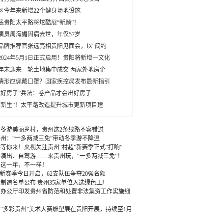
区今年来新增22个健身场地设施
月底贵阳太平路将炫酷展“新颜”！
演员周海媚因病去世，年仅57岁
品牌推荐官张远亮相贵阳见面会，以“简约
2024年5月1日正式启用！贵阳将新增一文化
年末迎来一轮土地集中成交 两家外地房企
情形应佩戴口罩？国家疾控局发布最新指引
“好房子”兵法：卷产品才会出好房子
“新生”！太平路改造提升城市更新项目建
冬游美丽乡村，贵州这2条线路不容错过
州：“一多两减三免”带动冬季游不降温
等你来！央视关注贵州“村超”新赛季正式“打响”
演出、自驾游……来贵州玩，“一多两减三免”！
：这一年，不一样！
”新赛季今日开启，62支队伍争夺20强名额
绿色制造名单公布 贵州35家单位入选绿色工厂
府办公厅印发贵州省防范和处置非法集资工作实施细
“多彩贵州”美术大赛雕塑展在贵阳开展，持续至1月