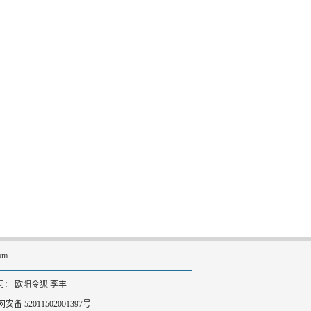
om
： 欧阳令狐 李丰
安备 52011502001397号