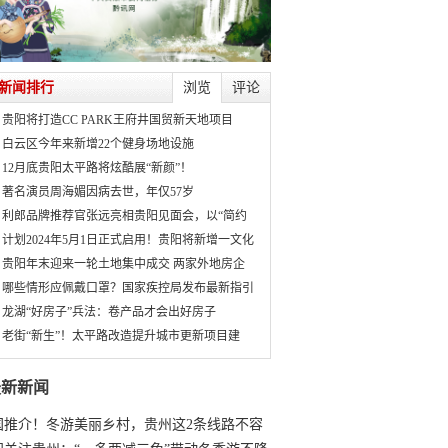
新闻排行
浏览
评论
贵阳将打造CC PARK王府井国贸新天地项目
白云区今年来新增22个健身场地设施
12月底贵阳太平路将炫酷展“新颜”！
著名演员周海媚因病去世，年仅57岁
利郎品牌推荐官张远亮相贵阳见面会，以“简约
计划2024年5月1日正式启用！贵阳将新增一文化
贵阳年末迎来一轮土地集中成交 两家外地房企
哪些情形应佩戴口罩？国家疾控局发布最新指引
龙湖“好房子”兵法：卷产品才会出好房子
老街“新生”！太平路改造提升城市更新项目建
最新新闻
国推介！冬游美丽乡村，贵州这2条线路不容