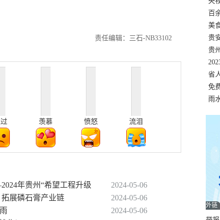
错
央
温
百
正式
美
两
贵
责任编辑：三石-NB33102
贵
名
20
色
省
资
免
展，
雨
难过
羡慕
愤怒
流泪
2024年贵州“希望工程升级
2024-05-06
 拓展磷石膏产业链
2024-05-06
外链
暴雨
2024-05-06
举报邮