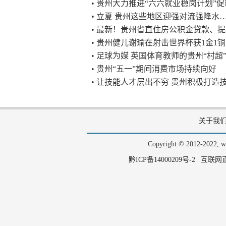
• 贵州大力推进“六六就业稳岗计划”
• 立夏 贵州这些地区迎强对流强降水
• 最新！贵州省直住房公积金贷款、
• 贵州健儿谢瑜在射击世界杯获1金1铜
• 足球为媒 英国体育教师的贵州“村超
• 贵州“五一”期间消费市场持续向好
• 让技能人才层出不穷 贵州积极打造
关于我
Copyright © 2012-202
黔ICP备14000209号-2
|
互联网直播