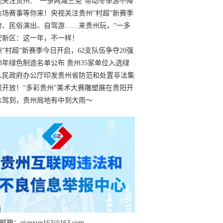
过
视关注贵州：“一多两减三免”带动冬季游不降
余场赛事等你来！央视关注贵州“村超”新赛季
“打响”
食、民俗演出、自驾游……来贵州玩，“一多
减三免”！
安新区：这一年，不一样！
州“村超”新赛季今日开启，62支队伍争夺20强
额
23年绿色制造名单公布 贵州35家单位入选绿
工厂
人民政府办公厅印发贵州省防范和处置非法集
工作实施细则
费开放！“多彩贵州”美术大赛雕塑展在贵阳开
持续至1月19日
水驾到，贵州局地有中到大雨～
箱：qianxun162@163.com