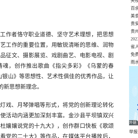
错
央
温
百
正式
美
两
贵
贵
工作者恪守职业道德、坚守艺术理想，把思想
名
20
文艺工作的重要位置，用敏锐清晰的思维、润物
色
省
资
免
作品征文、摄影展览、戏剧曲艺、电影电视、剧
展，
雨
铸魂，创作推出歌曲《指尖多彩》《乌蒙的春
金山银山》等思想性、艺术性俱佳的优秀作品，让
的新思想新理念。
灯戏、月琴弹唱等形式，将党的创新理论转化
，使活动内涵更加深刻丰富。金沙县平坝镇双兴
外链
《杜孃孃说党的十九大》，创作群口快板《歌颂
举报邮
奶看党的二十大》等作品，在媒体平台播放后，