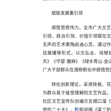
赋能发展重引领
感悟思想伟力。全市广大文艺
引领、政治引领、价值引领摆在
无声的艺术熏陶启迪心灵。通过
目展播等形式，以文弘业、培根
天》《守望·撒麻》《绿水青山·
广大干部群众在潜移默化中感悟党
转化创新理论。采用快板、花
为群众易于接受理解的文艺作品
社区文艺宣传队创编方言顺口溜
党的二十大》，
黔
韵说唱《梁三