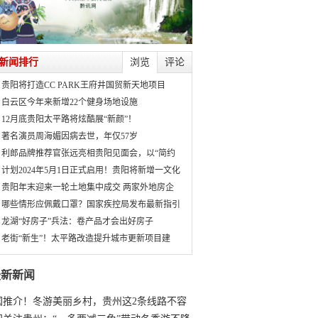
新闻排行
浏览
评论
贵阳将打造CC PARK王府井国贸新天地项目
白云区今年来新增22个健身场地设施
12月底贵阳太平路将炫酷展“新颜”！
著名演员周海媚因病去世，年仅57岁
利郎品牌推荐官张远亮相贵阳见面会，以“简约
计划2024年5月1日正式启用！贵阳将新增一文化
贵阳年末迎来一轮土地集中成交 两家外地房企
哪些情形应佩戴口罩？国家疾控局发布最新指引
龙湖“好房子”兵法：卷产品才会出好房子
老街“新生”！太平路改造提升城市更新项目建
最新新闻
国推介！冬游美丽乡村，贵州这2条线路不容