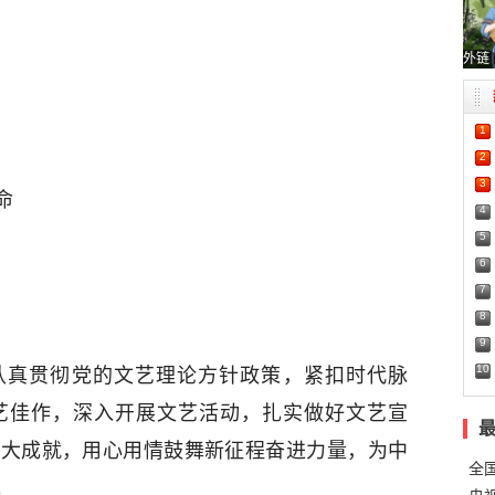
外链
1
2
3
命
4
5
6
7
8
9
10
线认真贯彻党的文艺理论方针政策，紧扣时代脉
艺佳作，深入开展文艺活动，扎实做好文艺宣
伟大成就，用心用情鼓舞新征程奋进力量，为中
全
。