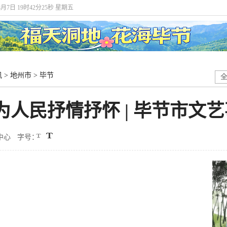
8月7日 19时42分26秒 星期五
讯
>
地州市
>
毕节
为人民抒情抒怀 | 毕节市文
中心
字号：