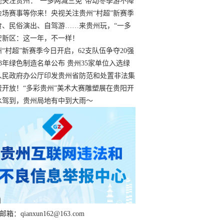
过
视关注贵州：“一多两减三免”带动冬季游不降
余场赛事等你来！央视关注贵州“村超”新赛季
“打响”
食、民俗演出、自驾游……来贵州玩，“一多
减三免”！
安新区：这一年，不一样！
州“村超”新赛季今日开启，62支队伍争夺20强
额
23年绿色制造名单公布 贵州35家单位入选绿
工厂
人民政府办公厅印发贵州省防范和处置非法集
工作实施细则
费开放！“多彩贵州”美术大赛雕塑展在贵阳开
持续至1月19日
水驾到，贵州局地有中到大雨～
箱：qianxun162@163.com