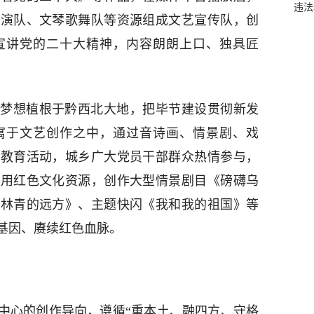
违法
表演队、文琴歌舞队等资源组成文艺宣传队，创
宣讲党的二十大精神，内容朗朗上口、独具匠
梦想植根于黔西北大地，把毕节建设贯彻新发
寓于文艺创作之中，通过音诗画、情景剧、戏
义教育活动，城乡广大党员干部群众热情参与，
运用红色文化资源，创作大型情景剧目《磅礴乌
《林青的远方》、主题快闪《我和我的祖国》等
基因、赓续红色血脉。
中心的创作导向，遵循“重本土、融四方、守格