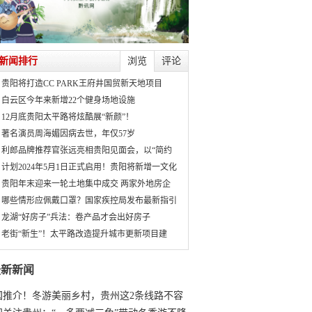
新闻排行
浏览
评论
贵阳将打造CC PARK王府井国贸新天地项目
白云区今年来新增22个健身场地设施
12月底贵阳太平路将炫酷展“新颜”！
著名演员周海媚因病去世，年仅57岁
利郎品牌推荐官张远亮相贵阳见面会，以“简约
计划2024年5月1日正式启用！贵阳将新增一文化
贵阳年末迎来一轮土地集中成交 两家外地房企
哪些情形应佩戴口罩？国家疾控局发布最新指引
龙湖“好房子”兵法：卷产品才会出好房子
老街“新生”！太平路改造提升城市更新项目建
最新新闻
国推介！冬游美丽乡村，贵州这2条线路不容