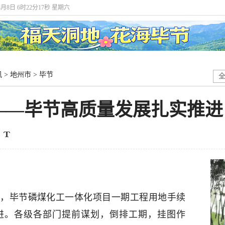
8月8日 6时22分18秒 星期六
讯
>
地州市
>
毕节
——毕节高质量发展扎实推进
，毕节磷煤化工一体化项目一期工程用地手续
进。各级各部门提前谋划，倒排工期，挂图作