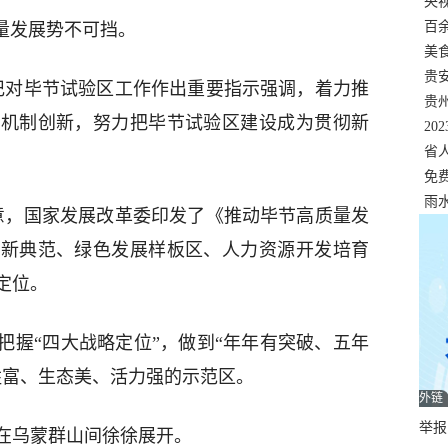
错
央
温
百
量发展势不可挡。
正式
美
两
贵
总书记对毕节试验区工作作出重要指示强调，着力推
贵
制机制创新，努力把毕节试验区建设成为贯彻新
名
20
色
省
资
免
展，
雨
同意，国家发展改革委印发了《推动毕节高质量发
兴新典范、绿色发展样板区、人力资源开发培育
定位。
把握“四大战略定位”，做到“年年有突破、五年
姓富、生态美、活力强的示范区。
外链
举报邮
在乌蒙群山间徐徐展开。