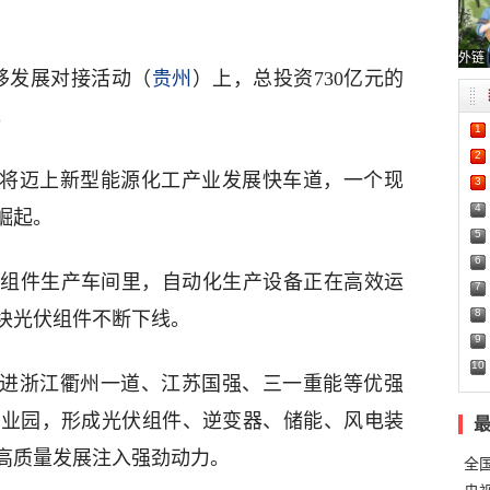
外链
转移发展对接活动（
贵州
）上，总投资730亿元的
。
1
2
即将迈上新型能源化工产业发展快车道，一个现
3
4
崛起。
5
6
组件生产车间里，自动化生产设备正在高效运
7
8
块光伏组件不断下线。
9
10
引进浙江衢州一道、江苏国强、三一重能等优强
产业园，形成光伏组件、逆变器、储能、风电装
高质量发展注入强劲动力。
全