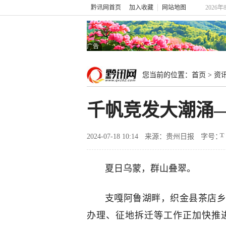
黔讯网首页
加入收藏
网站地图
2026年
广告
您当前的位置：
首页
>
资
千帆竞发大潮涌
2024-07-18 10:14
来源：贵州日报
字号：
夏日乌蒙，群山叠翠。
支嘎阿鲁湖畔，织金县茶店乡
办理、征地拆迁等工作正加快推