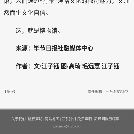
馆，人们通过“打卡”领略文化的独特魅力，又油
然而生文化自信。
这，就是博物馆。
来源：毕节日报社融媒体中心
作者：文/江子钰 图/高琦 毛远慧 江子钰
【举报】
责任编辑：三石-NB33102
关于我们
|
版权声明
|
网站地图
|
联系我们
|
免责声明
|
黔讯网服务邮箱：
gzyisaide@126.com