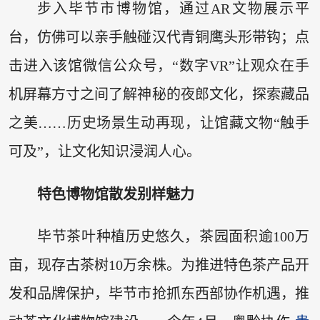
步入毕节市博物馆，通过AR文物展示平
台，仿佛可以亲手触碰汉代青铜鹰头形带钩；点
击进入该馆微信公众号，“数字VR”让观众在手
机屏幕方寸之间了解神秘的夜郎文化，探索藏品
之美……历史场景生动再现，让馆藏文物“触手
可及”，让文化知识浸润人心。
特色博物馆散发别样魅力
毕节茶叶种植历史悠久，茶园面积逾100万
亩，现存古茶树10万余株。为推进特色茶产品开
发和品牌保护，毕节市抢抓东西部协作机遇，推