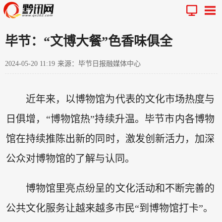
毕节：“文博大餐”色香味俱全
2024-05-20 11:19
来源：毕节日报融媒体中心
近年来，以博物馆为代表的文化市场热度与
日俱增，“博物馆热”持续升温。毕节市内各博物
馆在持续推陈出新的同时，激发创新活力，加深
公众对博物馆的了解与认同。
博物馆里亮点纷呈的文化活动和不断完善的
公共文化服务让越来越多市民“到博物馆打卡”。