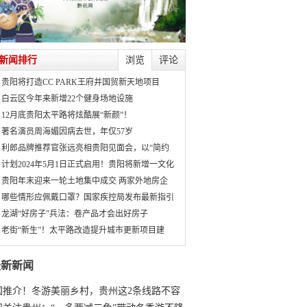
新闻排行
浏览
评论
贵阳将打造CC PARK王府井国贸新天地项目
白云区今年来新增22个健身场地设施
12月底贵阳太平路将炫酷展“新颜”！
著名演员周海媚因病去世，年仅57岁
利郎品牌推荐官张远亮相贵阳见面会，以“简约
计划2024年5月1日正式启用！贵阳将新增一文化
贵阳年末迎来一轮土地集中成交 两家外地房企
哪些情形应佩戴口罩？国家疾控局发布最新指引
龙湖“好房子”兵法：卷产品才会出好房子
老街“新生”！太平路改造提升城市更新项目建
最新新闻
国推介！冬游美丽乡村，贵州这2条线路不容