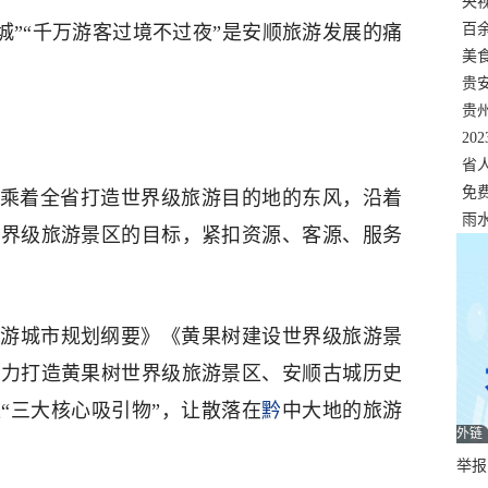
错
央
温
百
城”“千万游客过境不过夜”是安顺旅游发展的痛
正式
美
两
贵
贵
名
20
色
省
资
免
乘着全省打造世界级旅游目的地的东风，沿着
展，
雨
世界级旅游景区的目标，紧扣资源、客源、服务
游城市规划纲要》《黄果树建设世界级旅游景
全力打造黄果树世界级旅游景区、安顺古城历史
“三大核心吸引物”，让散落在
黔
中大地的旅游
外链
举报邮