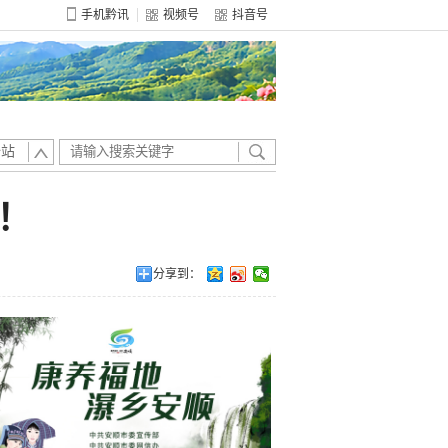
手机黔讯
视频号
抖音号
全站
！
分享到：