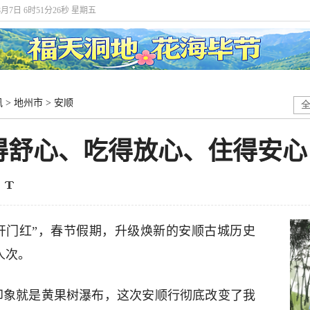
8月7日 6时51分26秒 星期五
讯
>
地州市
>
安顺
得舒心、吃得放心、住得安心
开门红”，春节假期，升级焕新的安顺古城历史
人次。
印象就是黄果树瀑布，这次安顺行彻底改变了我