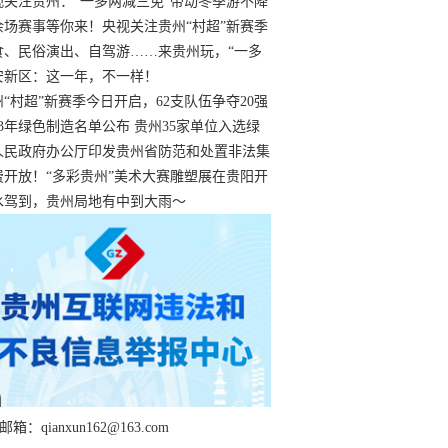
过
视关注贵州：“一多两减三免”带动冬季游不降
余场赛事等你来！央视关注贵州“村超”新赛季
“打响”
食、民俗演出、自驾游……来贵州玩，“一多
减三免”！
安新区：这一年，不一样！
州“村超”新赛季今日开启，62支队伍争夺20强
额
23年绿色制造名单公布 贵州35家单位入选绿
工厂
人民政府办公厅印发贵州省防范和处置非法集
工作实施细则
费开放！“多彩贵州”美术大赛雕塑展在贵阳开
持续至1月19日
水驾到，贵州局地有中到大雨～
箱：qianxun162@163.com