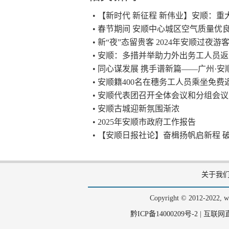
• 【新时代 新征程 新伟业】安顺：重
• 春节期间 安顺中心城区空气质量优良
• 新“夜”态留贵客 2024年安顺过夜游
• 安顺：多措并举助力外出务工人员
• 同心谋发展 携手谱新篇——广州·
• 安顺籍400名在穗务工人员乘坐免
• 安顺代表团召开全体会议和分组会
• 安顺古城迎新氛围渐浓
• 2025年安顺市政府工作报告
• 【安顺日报社论】奋楫扬帆启新程
关于我
Copyright © 2012-202
黔ICP备14000209号-2
|
互联网直播