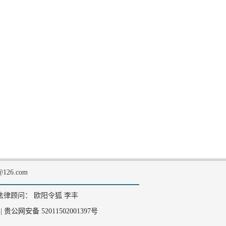
126.com
法律顾问： 欧阳令狐 李丰
|
贵公网安备 52011502001397号