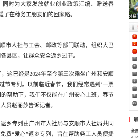
，同时为大家发放就业创业政策汇编、赠送春
暖了在穗务工朋友们的回家路。
外链
1
2
顺市人社与工会、邮政等部门联动，组织大巴
3
到各县区，让群众安全返乡过节。
4
5
了，这已经是2024年至今第三次乘坐广州和安顺
6
7
过节专列。以前临近春节，我们经常遇到‘一票
8
门的帮助下，我们不仅能在广州安心上班，春节
9
10
工人员赵丽莎告诉记者。
员返乡专列由广州市人社局与安顺市人社局共同
全
免费“爱心”返乡专列，旨在帮助务工人员便捷