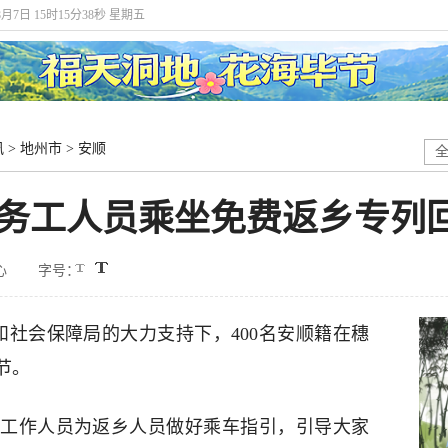
8月7日 15时15分38秒 星期五
讯
>
地州市
>
安顺
穗务工人员乘坐免费返乡专列
中心
字号：
和社会保障局的大力支持下，400名安顺籍在穗
节。
工作人员为返乡人员做好乘车指引，引导大家