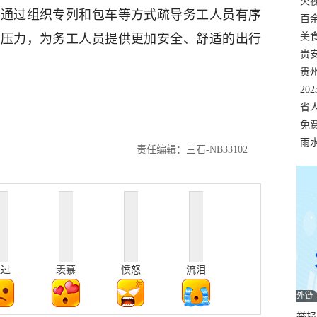
错
央
，通过组织专列和包车等方式疏导务工人员有序
温
百
正式
美
通压力，为务工人员提供更加安全、舒适的出行
两
贵
贵
名
20
色
省
资
免
展，
雨
责任编辑：三石-NB33102
难过
羡慕
愤怒
流泪
外链
举报邮