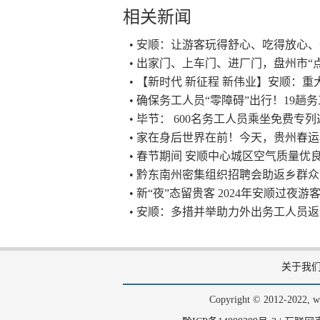
相关新闻
• 安顺：让游客玩得舒心、吃得放心
• 出家门、上车门、进厂门，盘州市“
• 【新时代 新征程 新伟业】安顺：重
• 确保务工人员“零障碍”出行！19
• 毕节： 600名务工人员乘坐免费专
• 家在身后世界在前！今天，贵州春
• 春节期间 安顺中心城区空气质量优良
• 黔东南州密集组织招聘会助返乡群
• 新“夜”态留贵客 2024年安顺过夜游
• 安顺：多措并举助力外出务工人员
关于我
Copyright © 2012-202