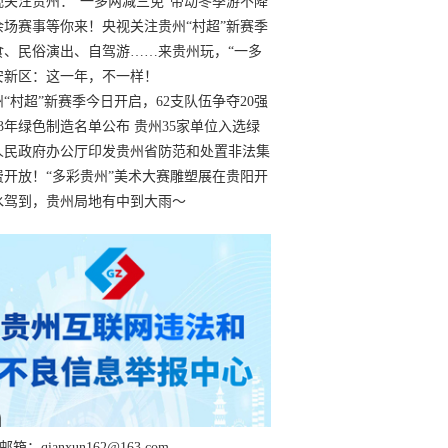
过
视关注贵州：“一多两减三免”带动冬季游不降
余场赛事等你来！央视关注贵州“村超”新赛季
“打响”
食、民俗演出、自驾游……来贵州玩，“一多
减三免”！
安新区：这一年，不一样！
州“村超”新赛季今日开启，62支队伍争夺20强
额
23年绿色制造名单公布 贵州35家单位入选绿
工厂
人民政府办公厅印发贵州省防范和处置非法集
工作实施细则
费开放！“多彩贵州”美术大赛雕塑展在贵阳开
持续至1月19日
水驾到，贵州局地有中到大雨～
箱：qianxun162@163.com