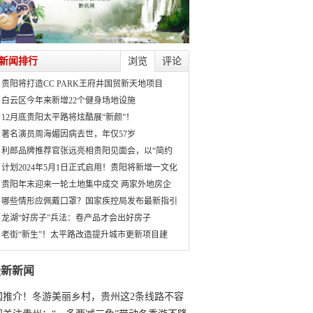
新闻排行
浏览
评论
贵阳将打造CC PARK王府井国贸新天地项目
白云区今年来新增22个健身场地设施
12月底贵阳太平路将炫酷展“新颜”！
著名演员周海媚因病去世，年仅57岁
利郎品牌推荐官张远亮相贵阳见面会，以“简约
计划2024年5月1日正式启用！贵阳将新增一文化
贵阳年末迎来一轮土地集中成交 两家外地房企
哪些情形应佩戴口罩？国家疾控局发布最新指引
龙湖“好房子”兵法：卷产品才会出好房子
老街“新生”！太平路改造提升城市更新项目建
最新新闻
国推介！冬游美丽乡村，贵州这2条线路不容