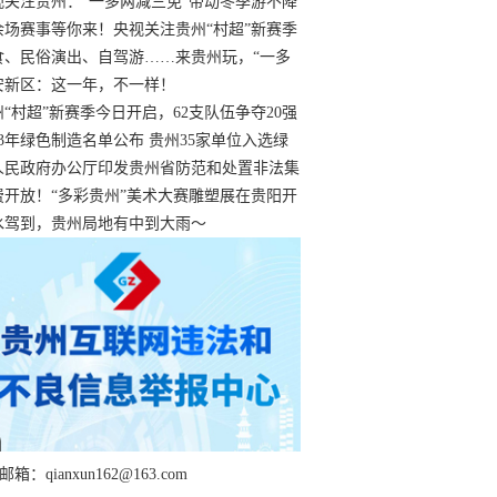
过
视关注贵州：“一多两减三免”带动冬季游不降
余场赛事等你来！央视关注贵州“村超”新赛季
“打响”
食、民俗演出、自驾游……来贵州玩，“一多
减三免”！
安新区：这一年，不一样！
州“村超”新赛季今日开启，62支队伍争夺20强
额
23年绿色制造名单公布 贵州35家单位入选绿
工厂
人民政府办公厅印发贵州省防范和处置非法集
工作实施细则
费开放！“多彩贵州”美术大赛雕塑展在贵阳开
持续至1月19日
水驾到，贵州局地有中到大雨～
箱：qianxun162@163.com