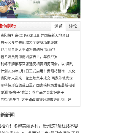
新闻排行
浏览
评论
贵阳将打造CC PARK王府井国贸新天地项目
白云区今年来新增22个健身场地设施
12月底贵阳太平路将炫酷展“新颜”！
著名演员周海媚因病去世，年仅57岁
利郎品牌推荐官张远亮相贵阳见面会，以“简约
计划2024年5月1日正式启用！贵阳将新增一文化
贵阳年末迎来一轮土地集中成交 两家外地房企
哪些情形应佩戴口罩？国家疾控局发布最新指引
龙湖“好房子”兵法：卷产品才会出好房子
老街“新生”！太平路改造提升城市更新项目建
最新新闻
国推介！冬游美丽乡村，贵州这2条线路不容