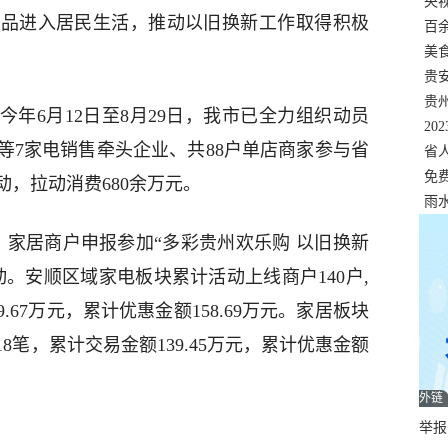
错
央
费品进入居民生活，推动以旧换新工作取得积极
温
百
正式
美
两
贵
贵
年6月12日至8月29日，我市已全力组织动员
名
20
等7家电销售牵头企业、共88户单店商家参与省
色
省
资
免
动，拉动消费680余万元。
展，
雨
、家居商户申报参加“多彩贵州欢乐购 以旧换新
。安顺区域家电板块累计活动上线商户140户,
9.67万元，累计优惠金额158.69万元。家居板块
18笔，累计交易金额139.45万元，累计优惠金额
外链
举报邮