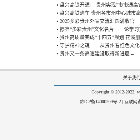
• 盘兴高铁开通！ 贵州实现“市市通高
• 盘兴高铁通车 贵州各市州中心城市
• 2025多彩贵州外宣交流汇圆满收官
• 擦亮“多彩贵州”文化名片——论学
• 贵州高质量完成“十四五”规划 花溪
• 守护精神之魂——从贵州看红色文
• 贵州又一条高速建设取得新进展→
关于我
Copyright © 2012-202
黔ICP备14000209号-2
|
互联网直播