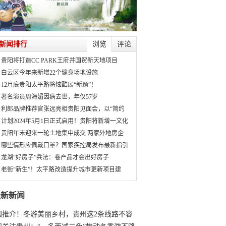
新闻排行
浏览
评论
贵阳将打造CC PARK王府井国贸新天地项目
白云区今年来新增22个健身场地设施
12月底贵阳太平路将炫酷展“新颜”！
著名演员周海媚因病去世，年仅57岁
利郎品牌推荐官张远亮相贵阳见面会，以“简约
计划2024年5月1日正式启用！贵阳将新增一文化
贵阳年末迎来一轮土地集中成交 两家外地房企
哪些情形应佩戴口罩？国家疾控局发布最新指引
龙湖“好房子”兵法：卷产品才会出好房子
老街“新生”！太平路改造提升城市更新项目建
最新新闻
国推介！冬游美丽乡村，贵州这2条线路不容