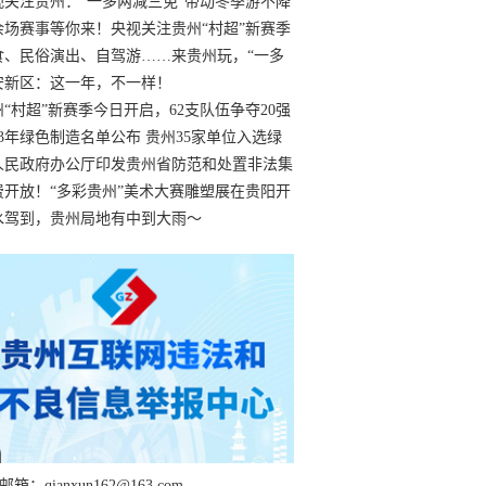
过
视关注贵州：“一多两减三免”带动冬季游不降
余场赛事等你来！央视关注贵州“村超”新赛季
“打响”
食、民俗演出、自驾游……来贵州玩，“一多
减三免”！
安新区：这一年，不一样！
州“村超”新赛季今日开启，62支队伍争夺20强
额
23年绿色制造名单公布 贵州35家单位入选绿
工厂
人民政府办公厅印发贵州省防范和处置非法集
工作实施细则
费开放！“多彩贵州”美术大赛雕塑展在贵阳开
持续至1月19日
水驾到，贵州局地有中到大雨～
箱：qianxun162@163.com