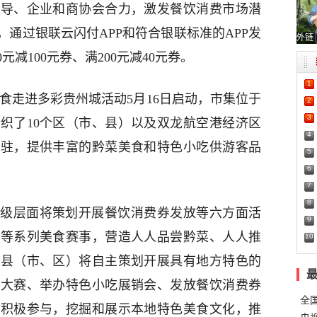
引导、企业和商协会合力，激发餐饮消费市场潜
通过银联云闪付APP和符合银联标准的APP发
外链
0元减100元券、满200元减40元券。
1
阳美食走进多彩贵州城活动5月16日启动，市集位于
2
3
织了10个区（市、县）以及双龙航空港经济区
4
入驻，提供丰富的黔菜美食和特色小吃供游客品
5
6
7
8
级层面将策划开展餐饮消费券发放等六方面活
9
赛等系列美食赛事，营造人人品尝黔菜、人人推
10
、县（市、区）将自主策划开展具有地方特色的
食大赛、举办特色小吃展销会、发放餐饮消费券
全
业积极参与，挖掘和展示本地特色美食文化，推