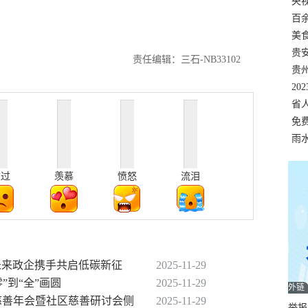
错
央
温
百
正式
美
两
贵
责任编辑：三石-NB33102
贵
名
20
色
省
资
免
展，
雨
难过
羡慕
愤怒
流泪
动未来政企携手共启低碳新征
2025-11-29
”到“全”画圆
2025-11-29
外链
届慈善年会暨社区慈善研讨会侧
2025-11-29
举报邮