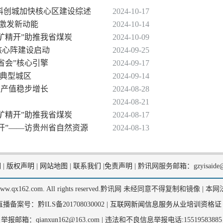
据科创城加快核心区建设综述
2024-10-17
”激发新动能
2024-10-14
“富矿精开”助推我省煤炭
2024-10-09
期核心阵建设启动
2024-09-25
省会”核心引擎
2024-09-17
数典型城区
2024-09-14
总产值稳步增长
2024-08-28
2024-08-21
“富矿精开”助推我省煤炭
2024-08-17
精开”——访贵州省自然资源
2024-08-13
们
|
版权声明
|
网站地图
|
联系我们
|
免责声明
|
黔讯网服务邮箱：gzyisaide@
2, www.qx162.com. All rights reserved.黔讯网 未经同意不得复制和镜像 |
本网
备案号：黔ILS备201708030002 |
互联网新闻信息服务从业培训资格证
举报邮箱：qianxun162@163.com |
违法和不良信息举报电话:15519583885