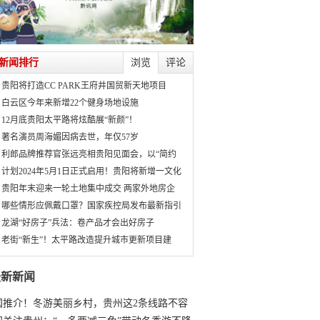
新闻排行
浏览
评论
贵阳将打造CC PARK王府井国贸新天地项目
白云区今年来新增22个健身场地设施
12月底贵阳太平路将炫酷展“新颜”！
著名演员周海媚因病去世，年仅57岁
利郎品牌推荐官张远亮相贵阳见面会，以“简约
计划2024年5月1日正式启用！贵阳将新增一文化
贵阳年末迎来一轮土地集中成交 两家外地房企
哪些情形应佩戴口罩？国家疾控局发布最新指引
龙湖“好房子”兵法：卷产品才会出好房子
老街“新生”！太平路改造提升城市更新项目建
最新新闻
国推介！冬游美丽乡村，贵州这2条线路不容