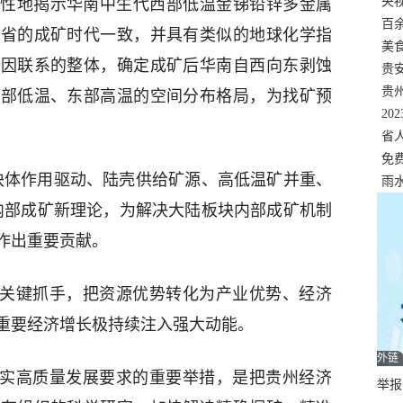
错
央
造性地揭示华南中生代西部低温金锑铅锌多金属
温
百
矿省的成矿时代一致，并具有类似的地球化学指
正式
美
成因联系的整体，确定成矿后华南自西向东剥蚀
两
贵
贵
西部低温、东部高温的空间分布格局，为找矿预
名
20
色
省
资
免
块体作用驱动、陆壳供给矿源、高低温矿并重、
展，
雨
内部成矿新理论，为解决大陆板块内部成矿机制
作出重要贡献。
为关键抓手，把资源优势转化为产业优势、经济
重要经济增长极持续注入强大动能。
外链
落实高质量发展要求的重要举措，是把贵州经济
举报邮