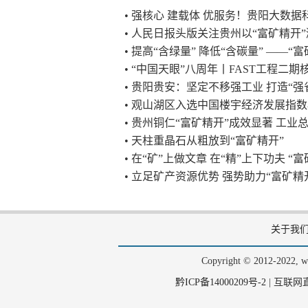
• 强核心 建载体 优服务！贵阳大数
• 人民日报头版关注贵州以“富矿精开
• 提高“含绿量” 降低“含碳量” ——
• “中国天眼”八周年丨FAST工程二
• 贵阳贵安：坚定不移强工业 打造“强
• 观山湖区入选中国楼宇经济发展指
• 贵州铜仁“富矿精开”成效显著 工业
• 天柱重晶石从粗放到“富矿精开”
• 在“矿”上做文章 在“精”上下功夫 
• 立足矿产资源优势 强势助力“富矿
关于我
Copyright © 2012-202
黔ICP备14000209号-2
|
互联网直播