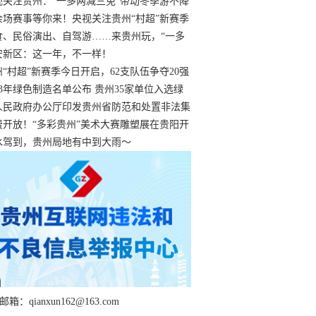
过
视关注贵州：“一多两减三免”带动冬季游不降
余场赛事等你来！央视关注贵州“村超”新赛季
“打响”
食、民俗演出、自驾游……来贵州玩，“一多
减三免”！
安新区：这一年，不一样！
州“村超”新赛季今日开启，62支队伍争夺20强
额
23年绿色制造名单公布 贵州35家单位入选绿
工厂
人民政府办公厅印发贵州省防范和处置非法集
工作实施细则
费开放！“多彩贵州”美术大赛雕塑展在贵阳开
持续至1月19日
水驾到，贵州局地有中到大雨～
箱：qianxun162@163.com