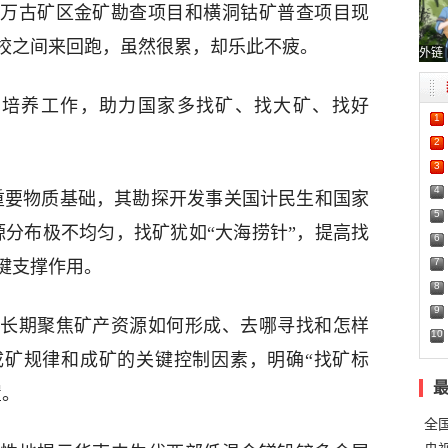
万古矿区金矿勘查项目和横洞钴矿普查项目现
校之间来回跑，虽然很累，却乐此不疲。
外链
才培养工作，助力国家多找矿、找大矿、找好
1
2
3
4
重要物质基础，其勘探开发事关国计民生和国家
5
源分布极不均匀，找矿犹如“大海捞针”，提高找
6
7
键支撑作用。
8
9
长期聚焦矿产资源如何形成、去哪寻找和怎样
10
成矿规律和成矿的关键控制因素，明确“找矿标
置。
全