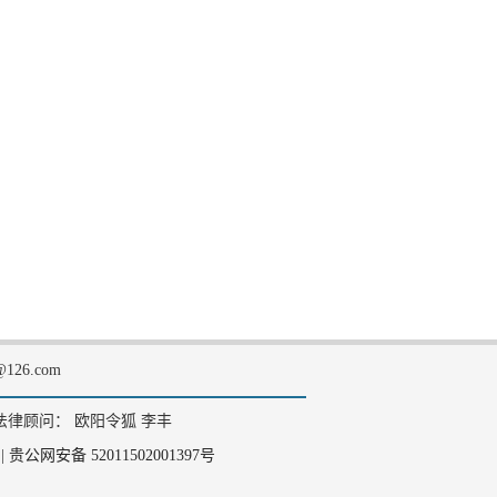
126.com
法律顾问： 欧阳令狐 李丰
|
贵公网安备 52011502001397号