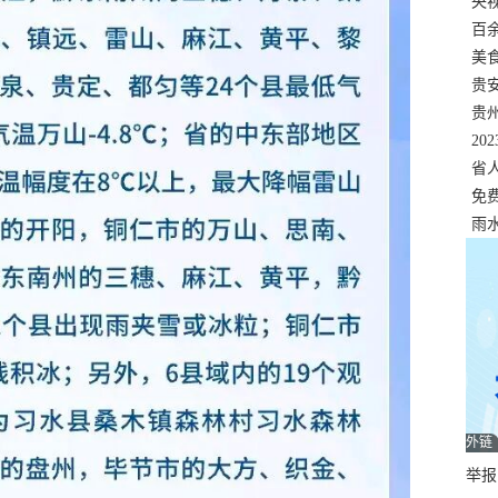
错
央
温
百
正式
美
两
贵
贵
名
20
色
省
资
免
展，
雨
外链
举报邮