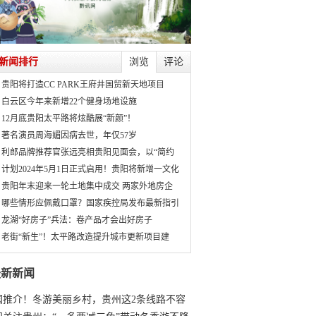
新闻排行
浏览
评论
贵阳将打造CC PARK王府井国贸新天地项目
白云区今年来新增22个健身场地设施
12月底贵阳太平路将炫酷展“新颜”！
著名演员周海媚因病去世，年仅57岁
利郎品牌推荐官张远亮相贵阳见面会，以“简约
计划2024年5月1日正式启用！贵阳将新增一文化
贵阳年末迎来一轮土地集中成交 两家外地房企
哪些情形应佩戴口罩？国家疾控局发布最新指引
龙湖“好房子”兵法：卷产品才会出好房子
老街“新生”！太平路改造提升城市更新项目建
最新新闻
国推介！冬游美丽乡村，贵州这2条线路不容