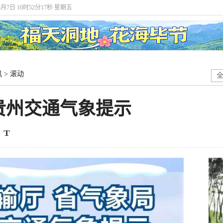
8月7日 10时52分19秒 星期五
讯
>
滚动
贵州交通气象提示