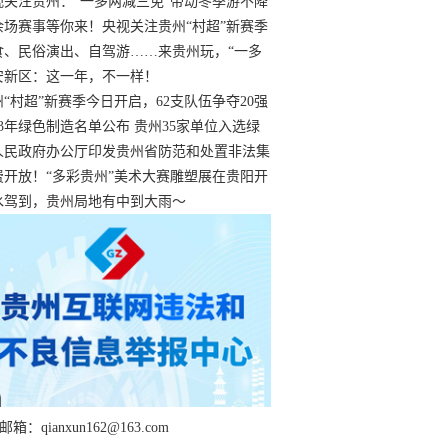
过
视关注贵州：“一多两减三免”带动冬季游不降
余场赛事等你来！央视关注贵州“村超”新赛季
“打响”
食、民俗演出、自驾游……来贵州玩，“一多
减三免”！
安新区：这一年，不一样！
州“村超”新赛季今日开启，62支队伍争夺20强
额
23年绿色制造名单公布 贵州35家单位入选绿
工厂
人民政府办公厅印发贵州省防范和处置非法集
工作实施细则
费开放！“多彩贵州”美术大赛雕塑展在贵阳开
持续至1月19日
水驾到，贵州局地有中到大雨～
箱：qianxun162@163.com