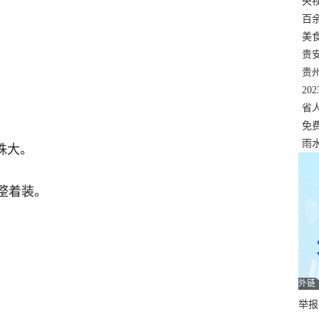
错
央
温
百
正式
美
两
贵
贵
名
20
色
省
资
免
展，
雨
殊大。
整着装。
外链
举报邮