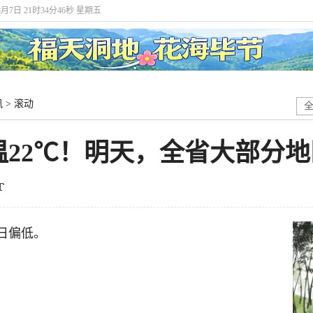
8月7日 21时34分47秒 星期五
讯
>
滚动
温22℃！明天，全省大部分
日偏低。