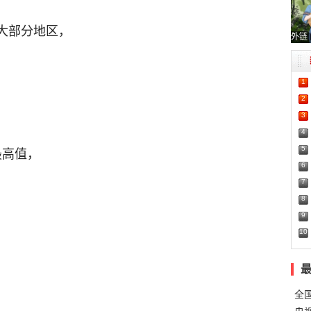
大部分地区，
外链
1
2
3
4
5
最高值，
6
7
8
9
10
全