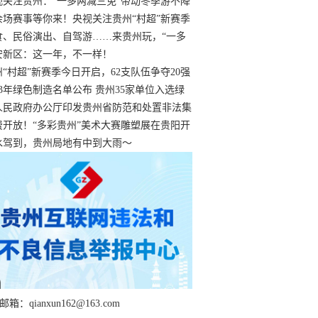
过
视关注贵州：“一多两减三免”带动冬季游不降
余场赛事等你来！央视关注贵州“村超”新赛季
“打响”
食、民俗演出、自驾游……来贵州玩，“一多
减三免”！
安新区：这一年，不一样！
州“村超”新赛季今日开启，62支队伍争夺20强
额
23年绿色制造名单公布 贵州35家单位入选绿
工厂
人民政府办公厅印发贵州省防范和处置非法集
工作实施细则
费开放！“多彩贵州”美术大赛雕塑展在贵阳开
持续至1月19日
水驾到，贵州局地有中到大雨～
箱：qianxun162@163.com