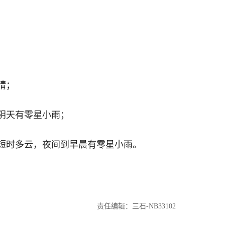
晴；
转阴天有零星小雨；
间短时多云，夜间到早晨有零星小雨。
责任编辑：三石-NB33102