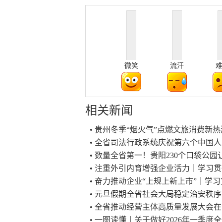
微笑
流汗
相关新闻
• 贵州冬季“烟火气”点燃文旅消费新
• 全省司法行政系统庆祝第六个中国
• 数量全省第一！贵阳230个口袋公园
• 注重外引内育增强企业活力｜学习
• 奋力推动企业“上规上新上市”｜学
• 元旦假期全省社会大局稳定治安秩
• 全省推动经营主体高质量发展大会
• 一图读懂丨关于做好2026年一季度