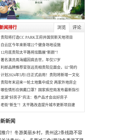
新闻排行
浏览
评论
贵阳将打造CC PARK王府井国贸新天地项目
白云区今年来新增22个健身场地设施
12月底贵阳太平路将炫酷展“新颜”！
著名演员周海媚因病去世，年仅57岁
利郎品牌推荐官张远亮相贵阳见面会，以“简约
计划2024年5月1日正式启用！贵阳将新增一文化
贵阳年末迎来一轮土地集中成交 两家外地房企
哪些情形应佩戴口罩？国家疾控局发布最新指引
龙湖“好房子”兵法：卷产品才会出好房子
老街“新生”！太平路改造提升城市更新项目建
最新新闻
国推介！冬游美丽乡村，贵州这2条线路不容