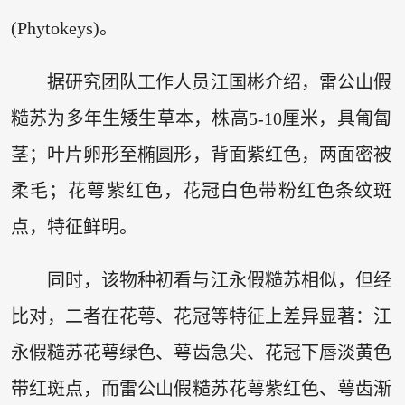
(Phytokeys)。
据研究团队工作人员江国彬介绍，雷公山假
糙苏为多年生矮生草本，株高5-10厘米，具匍匐
茎；叶片卵形至椭圆形，背面紫红色，两面密被
柔毛；花萼紫红色，花冠白色带粉红色条纹斑
点，特征鲜明。
同时，该物种初看与江永假糙苏相似，但经
比对，二者在花萼、花冠等特征上差异显著：江
永假糙苏花萼绿色、萼齿急尖、花冠下唇淡黄色
带红斑点，而雷公山假糙苏花萼紫红色、萼齿渐