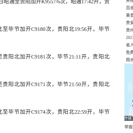
错
央
月4日昭通至贵阳加开K9557/6次，昭通17:42开，贵
温
百
正式
美
两
贵
阳北至毕节加开C9180次，贵阳北19:56开，毕节
贵
名
20
色
省
资
免
节至贵阳北加开C9181次，毕节21:11开，贵阳北
展，
雨
节至贵阳北加开C9171次，毕节21:50开，贵阳北
阳北至毕节加开C9174次，贵阳北22:59开，毕节
外链
举报邮