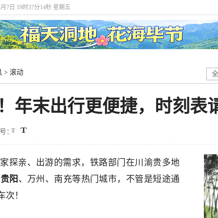
8月7日 19时37分15秒 星期五
讯
>
滚动
车！年末出行更便捷，时刻表
号：
家探亲、出游的需求，铁路部门在川渝贵多地
、
贵阳
、万州、南充等热门城市，不管是短途通
车次！