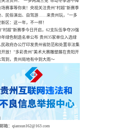
过
视关注贵州：“一多两减三免”带动冬季游不降
余场赛事等你来！央视关注贵州“村超”新赛季
“打响”
食、民俗演出、自驾游……来贵州玩，“一多
减三免”！
安新区：这一年，不一样！
州“村超”新赛季今日开启，62支队伍争夺20强
额
23年绿色制造名单公布 贵州35家单位入选绿
工厂
人民政府办公厅印发贵州省防范和处置非法集
工作实施细则
费开放！“多彩贵州”美术大赛雕塑展在贵阳开
持续至1月19日
水驾到，贵州局地有中到大雨～
箱：qianxun162@163.com