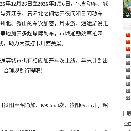
025年12月26日至2026年1月6日
，包含动车、城
西与綦江东、贵阳北之间增开夜间和日间动车，
外链
万州北、秀山的车次加密，周末游、短途游说走
贡等地加开多趟城际列车，市域通勤效率拉满，
1
2
线，助力大家打卡川西美景。
3
4
昭通等城市也有相应加开车次上线。年末计划出
5
6
，合理规划行程吧！
7
8
9
10
月4日贵阳至昭通加开K9555/8次，贵阳09:35开，昭
全