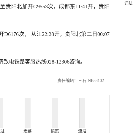
违法
都东至贵阳北加开G9553次，成都东11:41开，贵阳
D6176次， 从江22:28开，贵阳北第二日00:07
电铁路客服热线028-12306咨询。
责任编辑：三石-NB33102
难过
羡慕
愤怒
流泪