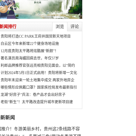
新闻排行
浏览
评论
贵阳将打造CC PARK王府井国贸新天地项目
白云区今年来新增22个健身场地设施
12月底贵阳太平路将炫酷展“新颜”！
著名演员周海媚因病去世，年仅57岁
利郎品牌推荐官张远亮相贵阳见面会，以“简约
计划2024年5月1日正式启用！贵阳将新增一文化
贵阳年末迎来一轮土地集中成交 两家外地房企
哪些情形应佩戴口罩？国家疾控局发布最新指引
龙湖“好房子”兵法：卷产品才会出好房子
老街“新生”！太平路改造提升城市更新项目建
最新新闻
国推介！冬游美丽乡村，贵州这2条线路不容