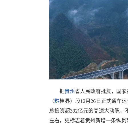
据
贵州
省人民政府批复，国家高
（
黔
桂界）段12月26日正式通车
总投资超392亿元的高速大动脉，
左右，更标志着贵州新增一条纵贯