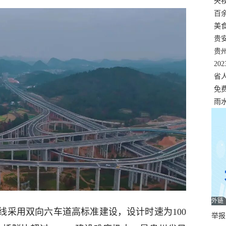
错
央
温
百
正式
美
两
贵
贵
名
20
色
省
资
免
展，
雨
外链
线采用双向六车道高标准建设，设计时速为100
举报邮