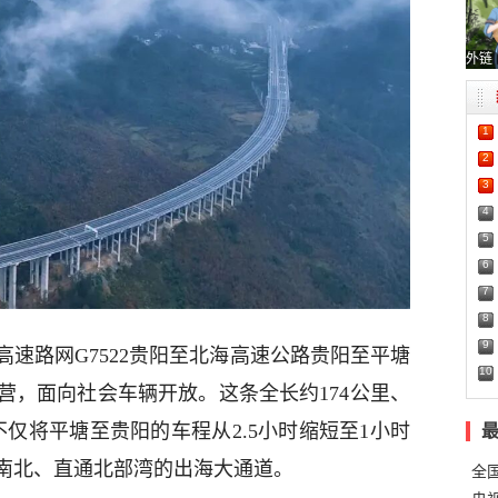
外链
1
2
3
4
5
6
7
8
9
速路网G7522贵阳至北海高速公路贵阳至平塘
10
运营，面向社会车辆开放。这条全长约174公里、
不仅将平塘至贵阳的车程从2.5小时缩短至1小时
南北、直通北部湾的出海大通道。
全