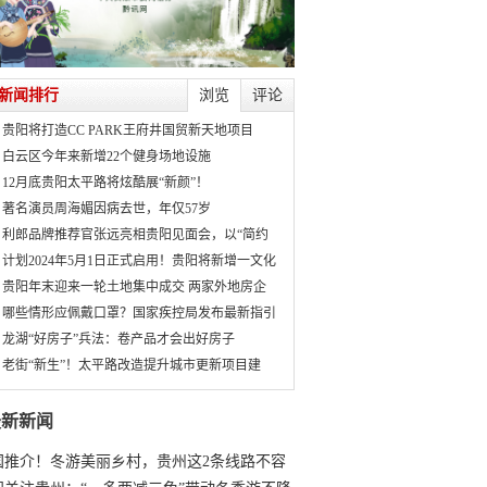
新闻排行
浏览
评论
贵阳将打造CC PARK王府井国贸新天地项目
白云区今年来新增22个健身场地设施
12月底贵阳太平路将炫酷展“新颜”！
著名演员周海媚因病去世，年仅57岁
利郎品牌推荐官张远亮相贵阳见面会，以“简约
计划2024年5月1日正式启用！贵阳将新增一文化
贵阳年末迎来一轮土地集中成交 两家外地房企
哪些情形应佩戴口罩？国家疾控局发布最新指引
龙湖“好房子”兵法：卷产品才会出好房子
老街“新生”！太平路改造提升城市更新项目建
最新新闻
国推介！冬游美丽乡村，贵州这2条线路不容