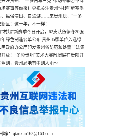
过
视关注贵州：“一多两减三免”带动冬季游不降
余场赛事等你来！央视关注贵州“村超”新赛季
“打响”
食、民俗演出、自驾游……来贵州玩，“一多
减三免”！
安新区：这一年，不一样！
州“村超”新赛季今日开启，62支队伍争夺20强
额
23年绿色制造名单公布 贵州35家单位入选绿
工厂
人民政府办公厅印发贵州省防范和处置非法集
工作实施细则
费开放！“多彩贵州”美术大赛雕塑展在贵阳开
持续至1月19日
水驾到，贵州局地有中到大雨～
箱：qianxun162@163.com