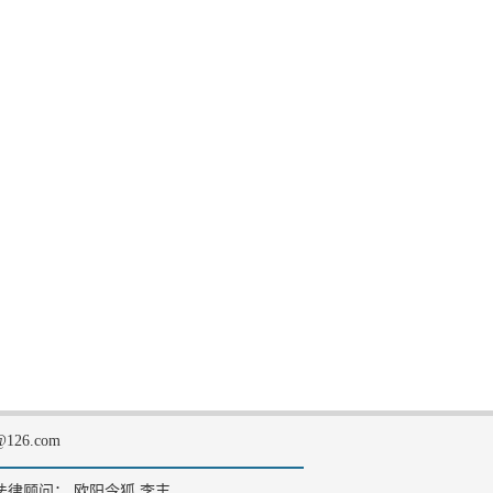
126.com
法律顾问： 欧阳令狐 李丰