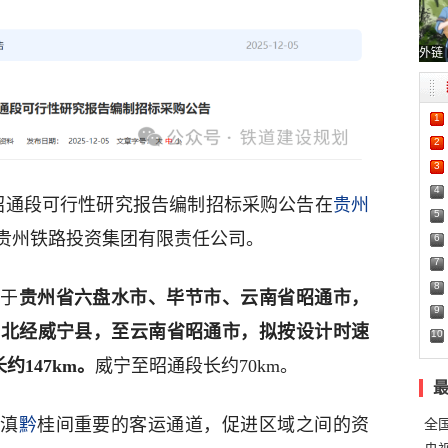
外链
1
2
3
4
至昭通段可行性研究报告编制招标采购公告在
贵州
5
贵州铁路投资集团有限责任公司。
6
7
8
位于
贵州省六盘水市、毕节市、云南省昭通市，
9
西北经威宁县，至云南省昭通市，拟按设计时速
10
约147km。
威宁至昭通段长约70km。
与滇
黔
桂间重要的客运通道，促进区域之间的资
全