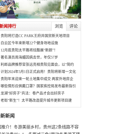
新闻排行
浏览
评论
贵阳将打造CC PARK王府井国贸新天地项目
白云区今年来新增22个健身场地设施
12月底贵阳太平路将炫酷展“新颜”！
著名演员周海媚因病去世，年仅57岁
利郎品牌推荐官张远亮相贵阳见面会，以“简约
计划2024年5月1日正式启用！贵阳将新增一文化
贵阳年末迎来一轮土地集中成交 两家外地房企
哪些情形应佩戴口罩？国家疾控局发布最新指引
龙湖“好房子”兵法：卷产品才会出好房子
老街“新生”！太平路改造提升城市更新项目建
最新新闻
国推介！冬游美丽乡村，贵州这2条线路不容