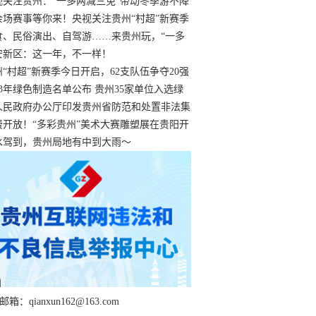
过
视关注贵州：“一多两减三免”带动冬季游不降
余场赛事等你来！央视关注贵州“村超”新赛季
“打响”
食、民俗演出、自驾游……来贵州玩，“一多
减三免”！
安新区：这一年，不一样！
州“村超”新赛季今日开启，62支队伍争夺20强
额
23年绿色制造名单公布 贵州35家单位入选绿
工厂
人民政府办公厅印发贵州省防范和处置非法集
工作实施细则
费开放！“多彩贵州”美术大赛雕塑展在贵阳开
持续至1月19日
水驾到，贵州局地有中到大雨～
箱：qianxun162@163.com