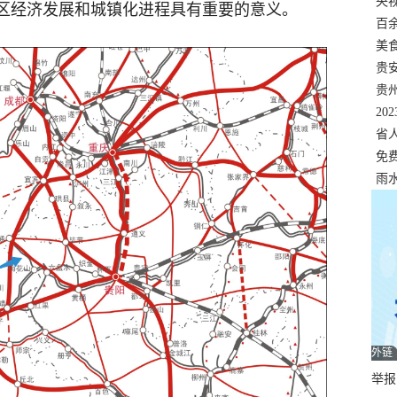
错
央
区经济发展和城镇化进程具有重要的意义。
温
百
正式
美
两
贵
贵
名
20
色
省
资
免
展，
雨
外链
举报邮