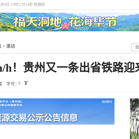
8月6日 23时52分55秒 星期四
讯
>
滚动
km/h！贵州又一条出省铁路
媒
字号：