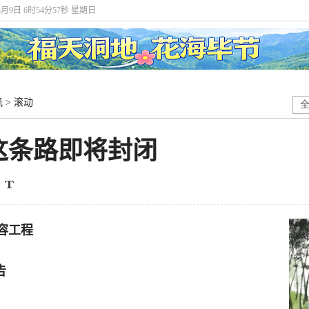
8月9日 6时54分58秒 星期日
讯
>
滚动
这条路即将封闭
容工程
告