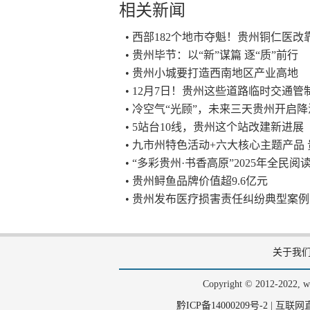
相关新闻
• 西部182个地市夺魁！贵州铜仁医改
• 贵州毕节：以“新”谋篇 逐“质”前行
• 贵州小城要打造西南地区产业高地
• 12月7日！贵州这些道路临时交通管
• 冷空气“光顾”，未来三天贵州开启
• 5站台10线，贵州这个站改建新进展
• 九市州特色活动+六大核心主题产品
• “多彩贵州·书香高原”2025年全民
• 贵州鲟鱼品牌价值超9.6亿元
• 贵州发布医疗损害责任纠纷典型案
关于我
Copyright © 2012-202
黔ICP备14000209号-2
|
互联网直播