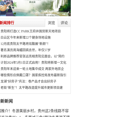
新闻排行
浏览
评论
贵阳将打造CC PARK王府井国贸新天地项目
白云区今年来新增22个健身场地设施
12月底贵阳太平路将炫酷展“新颜”！
著名演员周海媚因病去世，年仅57岁
利郎品牌推荐官张远亮相贵阳见面会，以“简约
计划2024年5月1日正式启用！贵阳将新增一文化
贵阳年末迎来一轮土地集中成交 两家外地房企
哪些情形应佩戴口罩？国家疾控局发布最新指引
龙湖“好房子”兵法：卷产品才会出好房子
老街“新生”！太平路改造提升城市更新项目建
最新新闻
国推介！冬游美丽乡村，贵州这2条线路不容