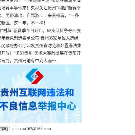
过
视关注贵州：“一多两减三免”带动冬季游不降
余场赛事等你来！央视关注贵州“村超”新赛季
“打响”
食、民俗演出、自驾游……来贵州玩，“一多
减三免”！
安新区：这一年，不一样！
州“村超”新赛季今日开启，62支队伍争夺20强
额
23年绿色制造名单公布 贵州35家单位入选绿
工厂
人民政府办公厅印发贵州省防范和处置非法集
工作实施细则
费开放！“多彩贵州”美术大赛雕塑展在贵阳开
持续至1月19日
水驾到，贵州局地有中到大雨～
箱：qianxun162@163.com