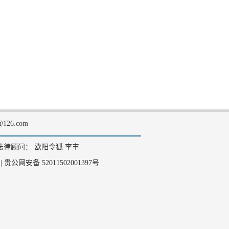
126.com
法律顾问： 欧阳令狐 李丰
|
贵公网安备 52011502001397号