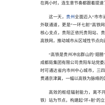
在两小时，连生意节奏都跟着提速
这一天，
贵州
全面迈入“市市
外联通道，更是“一环七射”高铁
核心支点，贵阳正依托贵阳站、
高铁网，推动城市从区域性节点向
“高铁是贵州冲出群山的‘翅膀
成都局集团有限公司贵阳车站党委
时可通达省内市州中心城市，三四
贯通京津冀，一幅以高铁为脉络的
高效的枢纽辐射能力，离不开
铁）站为节点，构建起‘环+射’的