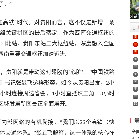
了。”
外链
通高铁”时代。对贵阳而言，这不仅是新增一条
网络关键拼图的最后落定。作为西南交通枢纽的
1
贵阳北站、贵阳东站三大枢纽站，深度融入全国
2
3
西南重要交通枢纽加速迈进。
4
5
’，贵阳就是带动这对翅膀的‘心脏’。”中国铁路
6
7
副书记张显飞这样形容。如今从贵阳出发，2小
8
小时连接周边省会，4小时直抵珠三角，8小时
9
区域发展新图景正全面展开。
10
内部网络的有机衔接。“我们以26个高铁（快
全
立体交通体系。”张显飞解释，这一体系的核心在