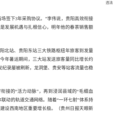
违法
当场签下3年采购协议。”李伟说，贵阳高效衔接
更是发展机遇与扎根信心，明年他的春茶销售额
站、贵阳北站、贵阳东站三大铁路枢纽年旅客到发量
人次。今年暑运期间，三大站发送旅客量同比增长约
客发纪录屡被刷新，龙洞堡、贵安等站客流量也稳
密衔接的“活力动脉”，再到浸润县域的“毛细血
体联动的轨道交通网络。随着“一环七射”体系持
向建设西南地区重要增长极。（贵州日报天眼新