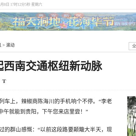
8月8日 17时12分5秒 星期六
讯
>
滚动
起西南交通枢纽新动脉
发列车上，辣椒商陈海川的手机响个不停。“李老
中午就能到贵阳，下午您来店里尝！”
过的群山感慨：“以前这段路要颠簸大半天，现