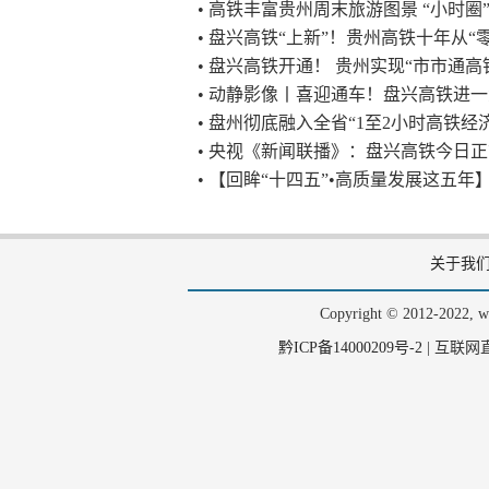
• 高铁丰富贵州周末旅游图景 “小时圈
• 盘兴高铁“上新”！贵州高铁十年从“零
• 盘兴高铁开通！ 贵州实现“市市通高
• 动静影像丨喜迎通车！盘兴高铁进
• 盘州彻底融入全省“1至2小时高铁经
• 央视《新闻联播》：盘兴高铁今日
• 【回眸“十四五”•高质量发展这五年
关于我
Copyright © 2012-202
黔ICP备14000209号-2
|
互联网直播