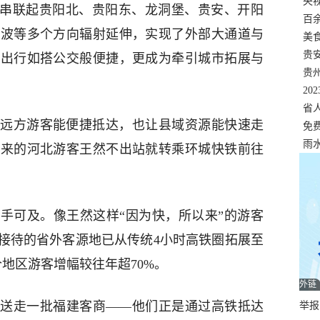
错
央
仅串联起贵阳北、贵阳东、龙洞堡、贵安、开阳
温
百
荔波等多个方向辐射延伸，实现了外部大通道与
正式
美
两
贵
客出行如搭公交般便捷，更成为牵引城市拓展与
贵
名
20
色
省
远方游客能便捷抵达，也让县域资源能快速走
资
免
展，
雨
下来的河北游客王然不出站就转乘环城快铁前往
手可及。像王然这样“因为快，所以来”的游客
接待的省外客源地已从传统4小时高铁圈拓展至
地区游客增幅较往年超70%。
外链
送走一批福建客商——他们正是通过高铁抵达
举报邮