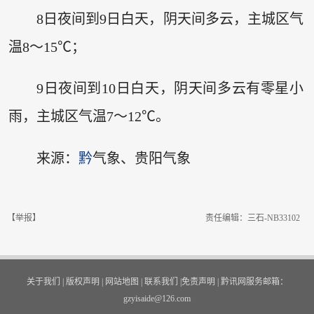
8日夜间到9日白天，阴天间多云，主城区气
温8～15℃；
9日夜间到10日白天，阴天间多云有零星小
雨，主城区气温7～12℃。
来源：
黔
气象、贵阳气象
【举报】
责任编辑：三石-NB33102
关于我们
|
版权声明
|
网站地图
|
联系我们
|
免责声明
|
黔讯网服务邮箱：
gzyisaide@126.com