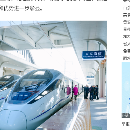
错
央
温
百
和优势进一步彰显。
正式
美
两
贵
贵
名
20
色
省
资
免
展，
雨
外链
举报邮