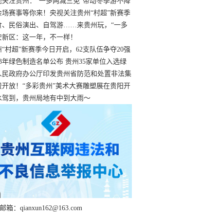
过
视关注贵州：“一多两减三免”带动冬季游不降
余场赛事等你来！央视关注贵州“村超”新赛季
“打响”
食、民俗演出、自驾游……来贵州玩，“一多
减三免”！
安新区：这一年，不一样！
州“村超”新赛季今日开启，62支队伍争夺20强
额
23年绿色制造名单公布 贵州35家单位入选绿
工厂
人民政府办公厅印发贵州省防范和处置非法集
工作实施细则
费开放！“多彩贵州”美术大赛雕塑展在贵阳开
持续至1月19日
水驾到，贵州局地有中到大雨～
箱：qianxun162@163.com