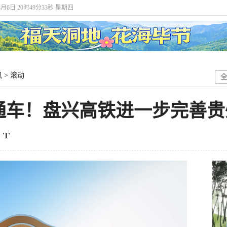
8月6日 20时49分35秒 星期四
讯
>
滚动
通车！盘兴高铁进一步完善贵