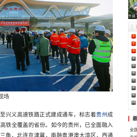
外链
1
2
3
4
5
6
7
8
9
现场
10
盘州至兴义高速铁路正式建成通车，标志着
贵州
成
市高铁全覆盖的省份。如今的贵州，已全面融入
全
长三角，北连京津冀，南融粤港澳大湾区，西通