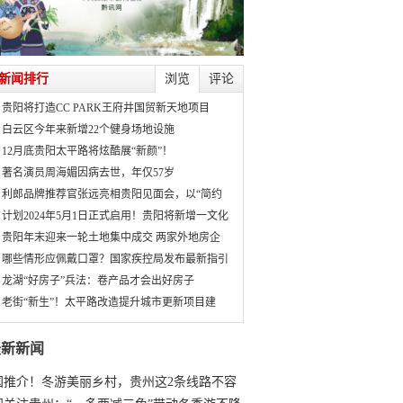
新闻排行
浏览
评论
贵阳将打造CC PARK王府井国贸新天地项目
白云区今年来新增22个健身场地设施
12月底贵阳太平路将炫酷展“新颜”！
著名演员周海媚因病去世，年仅57岁
利郎品牌推荐官张远亮相贵阳见面会，以“简约
计划2024年5月1日正式启用！贵阳将新增一文化
贵阳年末迎来一轮土地集中成交 两家外地房企
哪些情形应佩戴口罩？国家疾控局发布最新指引
龙湖“好房子”兵法：卷产品才会出好房子
老街“新生”！太平路改造提升城市更新项目建
最新新闻
国推介！冬游美丽乡村，贵州这2条线路不容