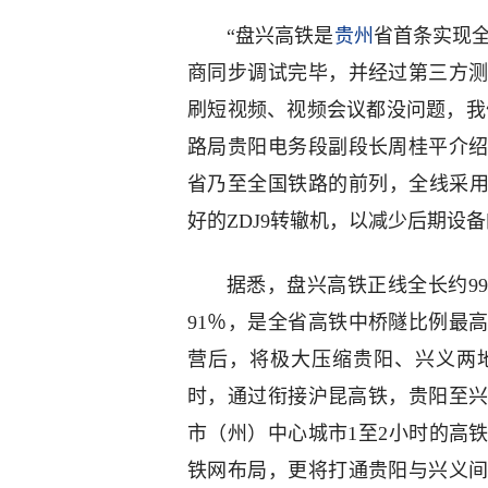
“盘兴高铁是
贵州
省首条实现
商同步调试完毕，并经过第三方
刷短视频、视频会议都没问题，我们
路局贵阳电务段副段长周桂平介
省乃至全国铁路的前列，全线采用
好的ZDJ9转辙机，以减少后期设
据悉，盘兴高铁正线全长约99
91％，是全省高铁中桥隧比例最
营后，将极大压缩贵阳、兴义两
时，通过衔接沪昆高铁，贵阳至兴
市（州）中心城市1至2小时的高
铁网布局，更将打通贵阳与兴义