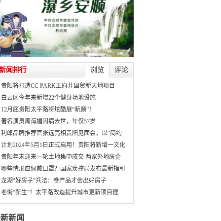
新闻排行
浏览
评论
贵阳将打造CC PARK王府井国贸新天地项目
白云区今年来新增22个健身场地设施
12月底贵阳太平路将炫酷展“新颜”！
著名演员周海媚因病去世，年仅57岁
利郎品牌推荐官张远亮相贵阳见面会，以“简约
计划2024年5月1日正式启用！贵阳将新增一文化
贵阳年末迎来一轮土地集中成交 两家外地房企
哪些情形应佩戴口罩？国家疾控局发布最新指引
龙湖“好房子”兵法：卷产品才会出好房子
老街“新生”！太平路改造提升城市更新项目建
最新新闻