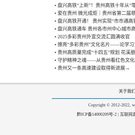
• 盘兴高铁“上新”！贵州高铁十年从“零
• 爱在贵州 微光成炬｜贵州省第二
• 盘兴高铁开通！ 贵州实现“市市通高
• 盘兴高铁通车 贵州各市州中心城市
• 2025多彩贵州外宣交流汇圆满收官
• 擦亮“多彩贵州”文化名片——论学
• 贵州高质量完成“十四五”规划 花溪
• 守护精神之魂——从贵州看红色文
• 贵州又一条高速建设取得新进展→
关于我
Copyright © 2012-202
黔ICP备14000209号-2
|
互联网直播