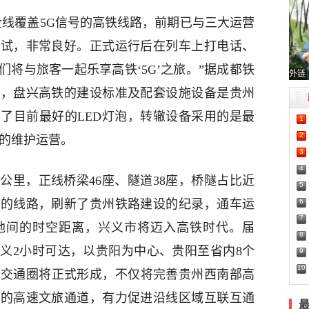
全线覆盖5G信号的高铁线路，前期已与三大运营
测试，非常良好。正式运行后在列车上打电话、
将与旅客一起乐享高铁‘5G’之旅。”据成都铁
外链
绍，盘兴高铁的建设标准及配套设施设备是贵州
了目前最好的LED灯泡，转辙设备采用的是最
1
2
备的维护运营。
3
4
公里，正线桥梁46座、隧道38座，桥隧占比近
5
6
高的线路，刷新了贵州铁路建设的纪录，通车运
7
地间的时空距离，兴义市将迈入高铁时代。届
8
义2小时可达，以贵阳为中心、贵阳至省内8个
9
10
铁交通圈将正式形成，不仅将完善贵州西南部高
间的高速文旅通道，有力促进沿线区域互联互通