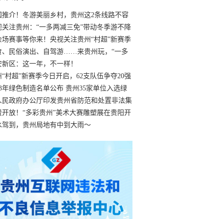
国推介！冬游美丽乡村，贵州这2条线路不容
过
视关注贵州：“一多两减三免”带动冬季游不降
余场赛事等你来！央视关注贵州“村超”新赛季
“打响”
食、民俗演出、自驾游……来贵州玩，“一多
减三免”！
安新区：这一年，不一样！
州“村超”新赛季今日开启，62支队伍争夺20强
额
23年绿色制造名单公布 贵州35家单位入选绿
工厂
人民政府办公厅印发贵州省防范和处置非法集
工作实施细则
费开放！“多彩贵州”美术大赛雕塑展在贵阳开
持续至1月19日
水驾到，贵州局地有中到大雨～