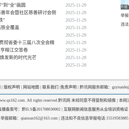
”到“全”画圆
2025-11-29
外链
届慈善年会暨社区慈善研讨会侧
2025-11-29
举报邮
铁”
2025-11-29
违法
高铁全覆盖
2025-11-29
2025-11-29
习贯彻省委十三届八次全会精
2025-11-29
册亨榕江交答卷
2025-11-29
化焕发新的时代光芒
2025-11-28
2025-11-28
们
|
版权声明
|
网站地图
|
联系我们
|
免责声明
|
黔讯网服务邮箱：gzyisaide@
2, www.qx162.com. All rights reserved.黔讯网 未经同意不得复制和镜像 |
本网
备案号：黔ILS备201708030002 |
互联网新闻信息服务从业培训资格证
举报邮箱：qianxun162@163.com |
违法和不良信息举报电话:15519583885