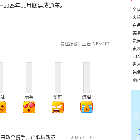
025年11月底建成通车。
全
错
央
温
百
正式
美
两
贵
责任编辑：三石-NB33102
贵
名
20
色
省
资
免
展，
雨
难过
羡慕
愤怒
流泪
动未来政企携手共启低碳新征
2025-11-29