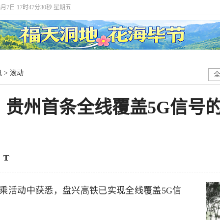
8月7日 17时47分31秒 星期五
讯
>
滚动
｜贵州首条全线覆盖5G信号
试乘活动中获悉，盘兴高铁已实现全线覆盖5G信