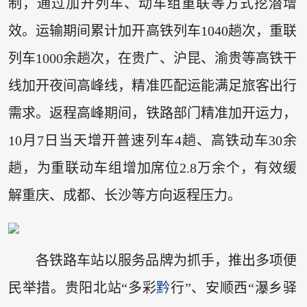
制，通过加开列车、动车组重联等方式挖潜增
效。运输期间累计加开高铁列车1040趟次，重联
列车1000余趟次，在贵广、沪昆、渝贵等高铁干
线加开夜间高峰线，精准匹配运能满足旅客出行
需求。返程高峰期间，铁路部门精准加开运力，
10月7日当天增开普速列车4趟、高铁动车30余
趟，为重联动车组增加席位2.8万余个，有效缓
解重庆、成都、长沙等方向返程压力。
各铁路车站以服务品牌为抓手，推出多项便
民举措。贵阳北站“多彩
黔
行”、安顺西“瀑乡驿