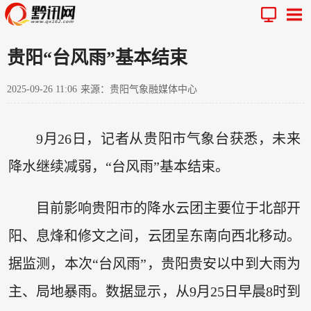
贵阳“台风雨”基本结束
2025-09-26 11:06
来源：贵阳气象融媒体中心
9月26日，记者从贵阳市气象台获悉，未来
降水继续减弱，“台风雨”基本结束。
目前影响贵阳市的降水云团主要位于北部开
阳、息烽和修文之间，云团呈东南向西北移动。
据监测，本次“台风雨”，贵阳贵安以中到大雨为
主、局地暴雨。数据显示，从9月25日早晨8时到