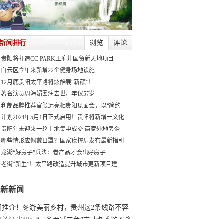
新闻排行
浏览
评论
贵阳将打造CC PARK王府井国贸新天地项目
白云区今年来新增22个健身场地设施
12月底贵阳太平路将炫酷展“新颜”！
著名演员周海媚因病去世，年仅57岁
利郎品牌推荐官张远亮相贵阳见面会，以“简约
计划2024年5月1日正式启用！贵阳将新增一文化
贵阳年末迎来一轮土地集中成交 两家外地房企
哪些情形应佩戴口罩？国家疾控局发布最新指引
龙湖“好房子”兵法：卷产品才会出好房子
老街“新生”！太平路改造提升城市更新项目建
最新新闻
国推介！冬游美丽乡村，贵州这2条线路不容