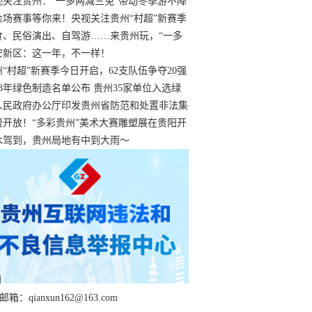
过
视关注贵州：“一多两减三免”带动冬季游不降
余场赛事等你来！央视关注贵州“村超”新赛季
“打响”
食、民俗演出、自驾游……来贵州玩，“一多
减三免”！
安新区：这一年，不一样！
州“村超”新赛季今日开启，62支队伍争夺20强
额
23年绿色制造名单公布 贵州35家单位入选绿
工厂
人民政府办公厅印发贵州省防范和处置非法集
工作实施细则
费开放！“多彩贵州”美术大赛雕塑展在贵阳开
持续至1月19日
水驾到，贵州局地有中到大雨～
箱：qianxun162@163.com