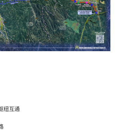
枢纽互通
路