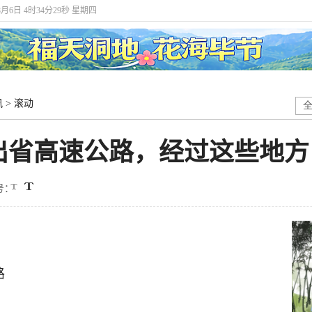
8月6日 4时34分29秒 星期四
讯
>
滚动
出省高速公路，经过这些地方
号：
路