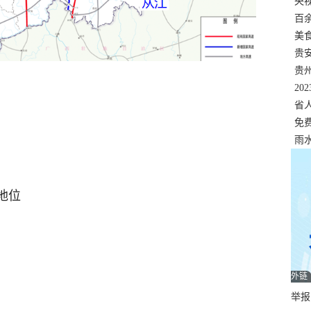
错
央
温
百
正式
美
两
贵
贵
名
20
色
省
资
免
展，
雨
地位
外链
举报邮