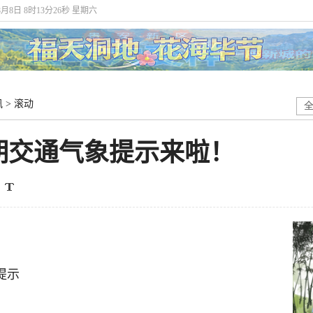
8月8日 8时13分26秒 星期六
讯
>
滚动
期交通气象提示来啦！
提示