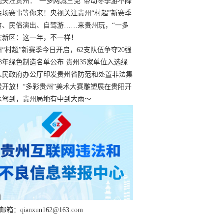
过
视关注贵州：“一多两减三免”带动冬季游不降
余场赛事等你来！央视关注贵州“村超”新赛季
“打响”
食、民俗演出、自驾游……来贵州玩，“一多
减三免”！
安新区：这一年，不一样！
州“村超”新赛季今日开启，62支队伍争夺20强
额
23年绿色制造名单公布 贵州35家单位入选绿
工厂
人民政府办公厅印发贵州省防范和处置非法集
工作实施细则
费开放！“多彩贵州”美术大赛雕塑展在贵阳开
持续至1月19日
水驾到，贵州局地有中到大雨～
箱：qianxun162@163.com