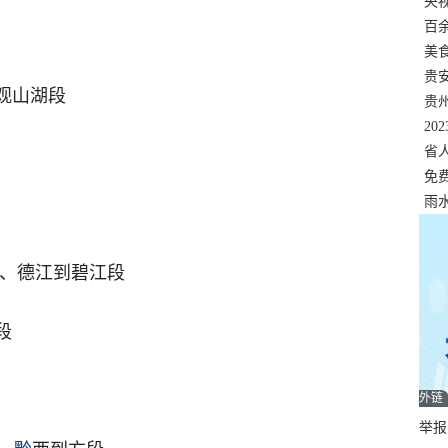
错
央
温
百
正式
美
两
贵
到观山湖段
贵
名
20
色
省
资
免
展，
雨
 、德江到碧江段
段
外链
举报邮