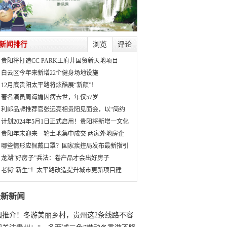
新闻排行
浏览
评论
贵阳将打造CC PARK王府井国贸新天地项目
白云区今年来新增22个健身场地设施
12月底贵阳太平路将炫酷展“新颜”！
著名演员周海媚因病去世，年仅57岁
利郎品牌推荐官张远亮相贵阳见面会，以“简约
计划2024年5月1日正式启用！贵阳将新增一文化
贵阳年末迎来一轮土地集中成交 两家外地房企
哪些情形应佩戴口罩？国家疾控局发布最新指引
龙湖“好房子”兵法：卷产品才会出好房子
老街“新生”！太平路改造提升城市更新项目建
最新新闻
国推介！冬游美丽乡村，贵州这2条线路不容