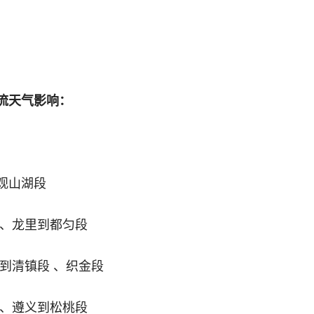
流天气影响：
到观山湖段
 、龙里到都匀段
阳到清镇段 、织金段
 、遵义到松桃段