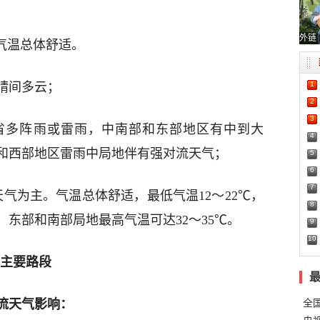
外链
气温总体舒适。
1
晴间多云；
2
3
省多阵雨或雷雨，中南部和东部地区有中到大
4
和西部地区雷雨中局地伴有强对流天气；
5
6
7
气为主。气温总体舒适，最低气温12～22℃，
8
日，东部和南部局地最高气温可达32～35℃。
9
10
的主要路段
流天气影响：
全