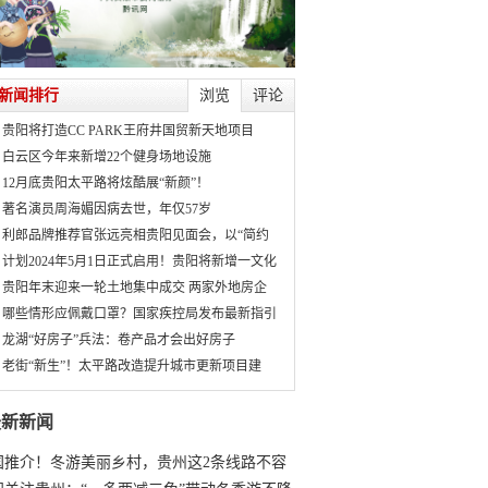
新闻排行
浏览
评论
贵阳将打造CC PARK王府井国贸新天地项目
白云区今年来新增22个健身场地设施
12月底贵阳太平路将炫酷展“新颜”！
著名演员周海媚因病去世，年仅57岁
利郎品牌推荐官张远亮相贵阳见面会，以“简约
计划2024年5月1日正式启用！贵阳将新增一文化
贵阳年末迎来一轮土地集中成交 两家外地房企
哪些情形应佩戴口罩？国家疾控局发布最新指引
龙湖“好房子”兵法：卷产品才会出好房子
老街“新生”！太平路改造提升城市更新项目建
最新新闻
国推介！冬游美丽乡村，贵州这2条线路不容