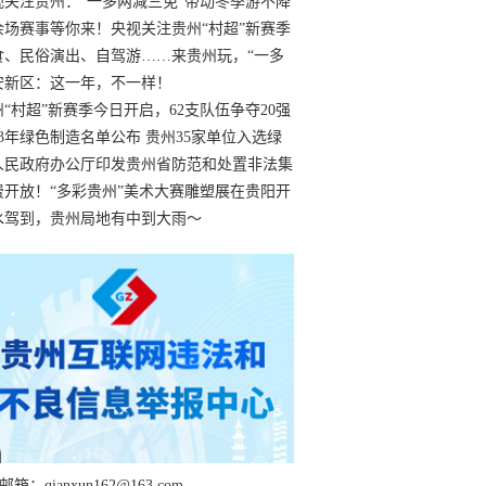
过
视关注贵州：“一多两减三免”带动冬季游不降
余场赛事等你来！央视关注贵州“村超”新赛季
“打响”
食、民俗演出、自驾游……来贵州玩，“一多
减三免”！
安新区：这一年，不一样！
州“村超”新赛季今日开启，62支队伍争夺20强
额
23年绿色制造名单公布 贵州35家单位入选绿
工厂
人民政府办公厅印发贵州省防范和处置非法集
工作实施细则
费开放！“多彩贵州”美术大赛雕塑展在贵阳开
持续至1月19日
水驾到，贵州局地有中到大雨～
箱：qianxun162@163.com