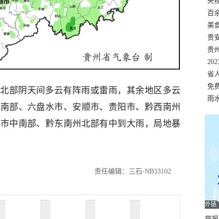
错
央
温
百
正式
美
两
贵
贵
名
20
色
省
资
免
北部阴天间多云有阵雨或雷雨，其余地区多云
展，
雨
市南部、六盘水市、安顺市、贵阳市、黔西南州
仁市中南部、黔东南州北部有中到大雨，局地暴
责任编辑：三石-NB33102
外链
举报邮