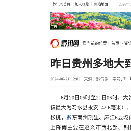
黔讯网首页
加入收藏
网站地图
2026年
广告
您当前的位置：
首页
>
资
昨日贵州多地大
2024-06-21 12:01
来源：黔气象
字号：
6月20日06时至21日06
镇最大为习水县永安142.6毫米
松桃，
黔
东南州凯里、麻江6县域内
上降雨主要在遵义市西北部、铜