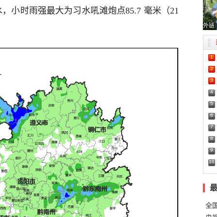
，小时雨强最大为习水吼滩炮点85.7 毫米（21
外链
1
2
3
4
5
6
7
8
9
10
全