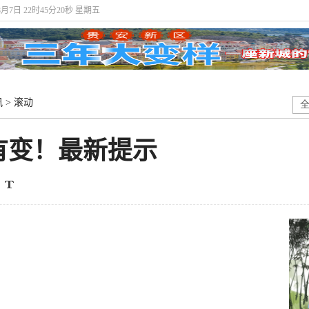
8月7日 22时45分21秒 星期五
讯
>
滚动
有变！最新提示