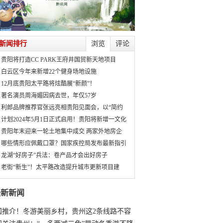
新闻排行
浏览
评论
贵阳将打造CC PARK王府井国贸新天地项目
白云区今年来新增22个健身场地设施
12月底贵阳太平路将炫酷展“新颜”！
著名演员周海媚因病去世，年仅57岁
利郎品牌推荐官张远亮相贵阳见面会，以“简约
计划2024年5月1日正式启用！贵阳将新增一文化
贵阳年末迎来一轮土地集中成交 两家外地房企
哪些情形应佩戴口罩？国家疾控局发布最新指引
龙湖“好房子”兵法：卷产品才会出好房子
老街“新生”！太平路改造提升城市更新项目建
最新新闻
国推介！冬游美丽乡村，贵州这2条线路不容