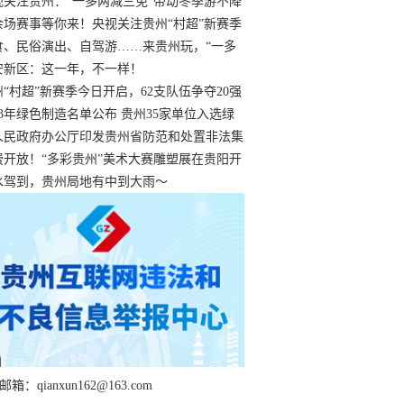
过
视关注贵州：“一多两减三免”带动冬季游不降
余场赛事等你来！央视关注贵州“村超”新赛季
“打响”
食、民俗演出、自驾游……来贵州玩，“一多
减三免”！
安新区：这一年，不一样！
州“村超”新赛季今日开启，62支队伍争夺20强
额
23年绿色制造名单公布 贵州35家单位入选绿
工厂
人民政府办公厅印发贵州省防范和处置非法集
工作实施细则
费开放！“多彩贵州”美术大赛雕塑展在贵阳开
持续至1月19日
水驾到，贵州局地有中到大雨～
箱：qianxun162@163.com