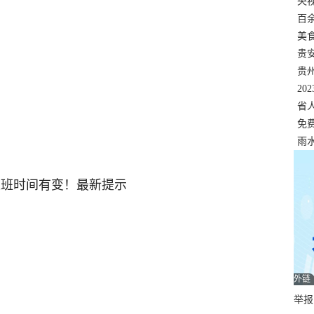
错
央
温
百
正式
美
两
贵
贵
名
20
色
省
资
免
展，
雨
外链
举报邮