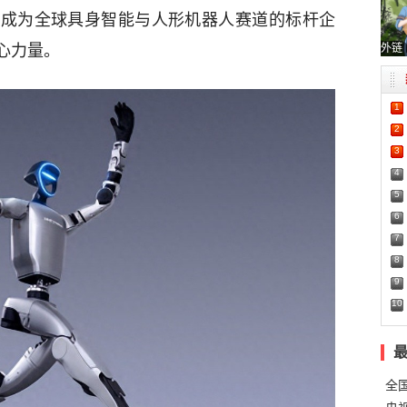
，成为全球具身智能与人形机器人赛道的标杆企
外链
心力量。
1
2
3
4
5
6
7
8
9
10
全