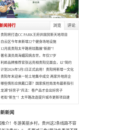
新闻排行
浏览
评论
贵阳将打造CC PARK王府井国贸新天地项目
白云区今年来新增22个健身场地设施
12月底贵阳太平路将炫酷展“新颜”！
著名演员周海媚因病去世，年仅57岁
利郎品牌推荐官张远亮相贵阳见面会，以“简约
计划2024年5月1日正式启用！贵阳将新增一文化
贵阳年末迎来一轮土地集中成交 两家外地房企
哪些情形应佩戴口罩？国家疾控局发布最新指引
龙湖“好房子”兵法：卷产品才会出好房子
老街“新生”！太平路改造提升城市更新项目建
最新新闻
国推介！冬游美丽乡村，贵州这2条线路不容