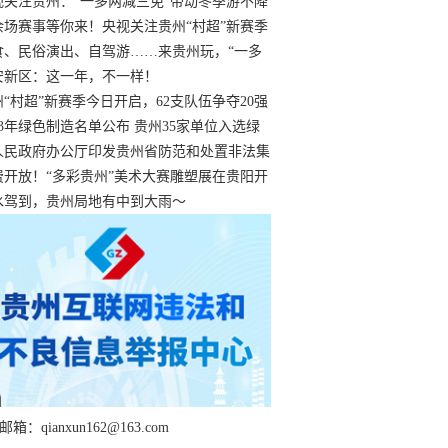
过
视关注贵州：“一多两减三免”带动冬季游不降
余场赛事等你来！央视关注贵州“村超”新赛季
“打响”
食、民俗演出、自驾游……来贵州玩，“一多
减三免”！
安新区：这一年，不一样！
州“村超”新赛季今日开启，62支队伍争夺20强
额
23年绿色制造名单公布 贵州35家单位入选绿
工厂
人民政府办公厅印发贵州省防范和处置非法集
工作实施细则
费开放！“多彩贵州”美术大赛雕塑展在贵阳开
持续至1月19日
水驾到，贵州局地有中到大雨～
箱：qianxun162@163.com