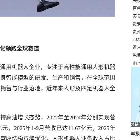
错
央
温
百
正式
美
两
贵
贵
名
20
色
省
模化领跑全球赛道
资
免
展，
雨
通用机器人企业，专注于高性能通用人形机器
具身智能模型的研发、生产和销售，在全球范围
开销售与行业落地，近年来人形及四足机器人全
高速增长态势，2022年至2024年分别实现营
外链
亿元，2025年1-9月营收已达11.67亿元，2025年
举报邮
；营收结构持续优化，人形机器人业务收入占比