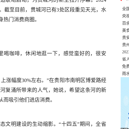
造联动启动，为贯城河的新生拉开序幕。2024
全
。截至目前，贯城河已有3处区段重见天光，水
错
央
身热门消费商圈。
温
百
正式
美
两
贵
贵
名
20
里喝咖啡，休闲地逛一下，感觉蛮好的，很安
色
省
资
免
展，
雨
上涨幅度30%左右。”在贵阳市南明区博爱路经
城河复涌所带来的人气，她说，希望这条河的新
从而吸引他们进店消费。
态文明建设的生动缩影。“十四五”期间，全省