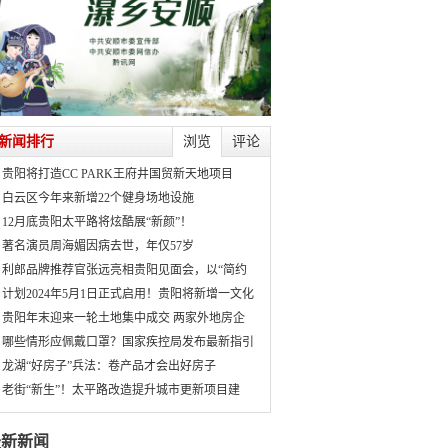
新闻排行
浏览
评论
贵阳将打造CC PARK王府井国贸新天地项目
白云区今年来新增22个健身场地设施
12月底贵阳太平路将炫酷展“新颜”！
著名演员周海媚因病去世，年仅57岁
利郎品牌推荐官张远亮相贵阳见面会，以“简约
计划2024年5月1日正式启用！贵阳将新增一文化
贵阳年末迎来一轮土地集中成交 两家外地房企
哪些情形应佩戴口罩？国家疾控局发布最新指引
龙湖“好房子”兵法：卷产品才会出好房子
老街“新生”！太平路改造提升城市更新项目建
最新新闻