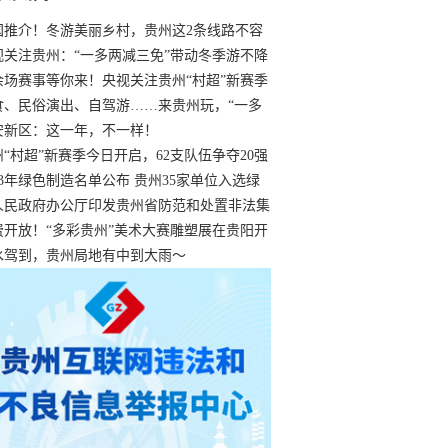
国推介！冬游美丽乡村，贵州这2条线路不容
过
视关注贵州：“一多两减三免”带动冬季游不降
余场赛事等你来！央视关注贵州“村超”新赛季
“打响”
食、民俗演出、自驾游……来贵州玩，“一多
减三免”！
安新区：这一年，不一样！
州“村超”新赛季今日开启，62支队伍争夺20强
额
23年绿色制造名单公布 贵州35家单位入选绿
工厂
人民政府办公厅印发贵州省防范和处置非法集
工作实施细则
费开放！“多彩贵州”美术大赛雕塑展在贵阳开
持续至1月19日
水驾到，贵州局地有中到大雨～