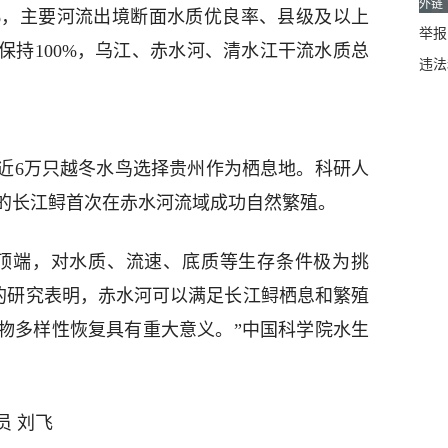
外链
.2%，主要河流出境断面水质优良率、县级及以上
举报邮
保持100%，乌江、赤水河、清水江干流水质总
违法
种近6万只越冬水鸟选择贵州作为栖息地。科研人
的长江鲟首次在赤水河流域成功自然繁殖。
顶端，对水质、流速、底质等生存条件极为挑
年的研究表明，赤水河可以满足长江鲟栖息和繁殖
物多样性恢复具有重大意义。”中国科学院水生
员 刘飞