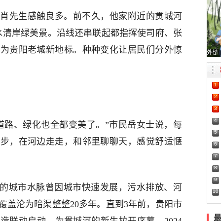
肖先生感触良多。前不久，他家附近的贯城河
现水清岸绿美景。沿线还串联起都指挥使司府、张
成为贵阳老城新地标。种种变化让居民们分外惊
外链
1
2
3
4
道路、绿化也全都变美了。”市民岳女士说，每
5
散步，在河边走走，和邻里聊聊天，感觉舒适惬
6
7
8
9
”的城市水脉曾因城市快速发展，污水排放、河
10
覆盖沦为暗渠整整20多年。直到3年前，贵阳市