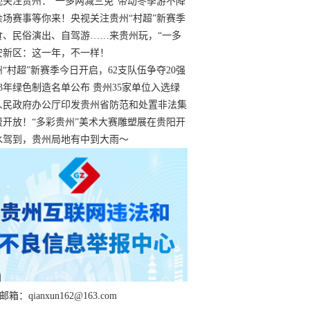
过
视关注贵州：“一多两减三免”带动冬季游不降
余场赛事等你来！央视关注贵州“村超”新赛季
“打响”
食、民俗演出、自驾游……来贵州玩，“一多
减三免”！
安新区：这一年，不一样！
州“村超”新赛季今日开启，62支队伍争夺20强
额
23年绿色制造名单公布 贵州35家单位入选绿
工厂
人民政府办公厅印发贵州省防范和处置非法集
工作实施细则
费开放！“多彩贵州”美术大赛雕塑展在贵阳开
持续至1月19日
水驾到，贵州局地有中到大雨～
箱：qianxun162@163.com